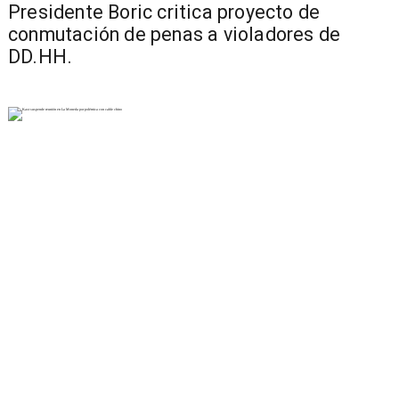
Presidente Boric critica proyecto de
conmutación de penas a violadores de
DD.HH.
Quiebre entre Boric y Kast por polémica del
cable chino