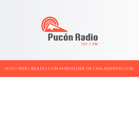
SITIO WEB CREADO CON MSBUILDER DE CMS-MSPRESS.COM