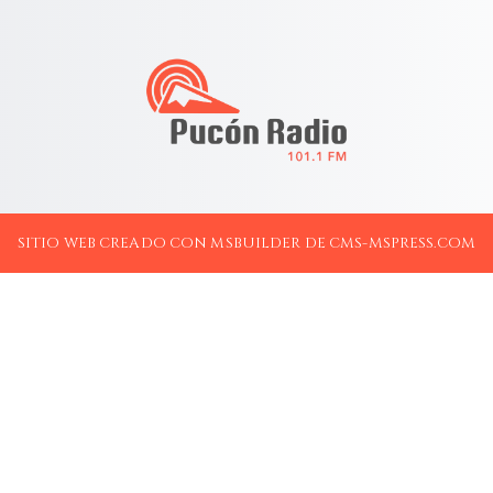
SITIO WEB CREADO CON MSBUILDER DE CMS-MSPRESS.COM