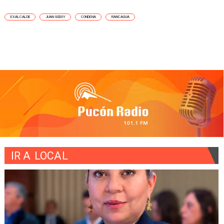
EXALCALDE
JUAN GODOY
CONDENA
RANCAGUA
IR A
LOCAL