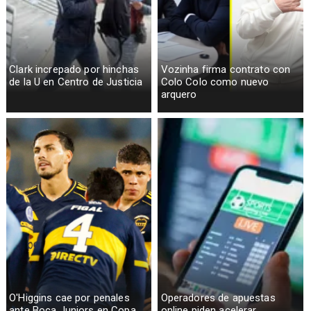
Clark increpado por hinchas
Vozinha firma contrato con
de la U en Centro de Justicia
Colo Colo como nuevo
arquero
O'Higgins cae por penales
Operadores de apuestas
ante Boca Juniors en Copa
online piden acelerar