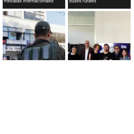
medallas internacionales
buses rurales
Amenazas en redes sociales
Reino Fungi Pucón: quinta
terminan con estudiante
versión explorará la
detenida en Villarrica
descomposición con
invitados internacionales