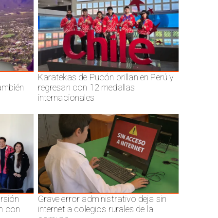
Karatekas de Pucón brillan en Perú y
también
regresan con 12 medallas
internacionales
ersión
Grave error administrativo deja sin
n con
internet a colegios rurales de la