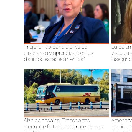
"mejorar las condiciones de
La colum
enseñanza y aprendizaje en los
visto un
distintos establecimientos"
inseguri
Alza de pasajes: Transportes
Amenazas
reconoce falta de control en buses
terminan