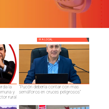
IR A
LOCAL
rda la
"Pucón debería contar con mas
comuna y
semáforos en cruces peligrosos"
ctor rural