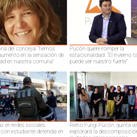
na del concejal "hemos
Pucón quiere romper la
 aumento en la sensación de
estacionalidad: “El invierno 
dad en nuestra comuna"
puede ser nuestro fuerte”
 en redes sociales
Reino Fungi Pucón: quinta v
 con estudiante detenida en
explorará la descomposició