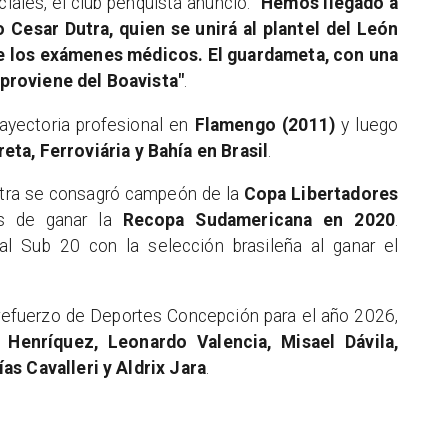
iales, el club penquista anunció:
"Hemos llegado a
 Cesar Dutra, quien se unirá al plantel del León
e los exámenes médicos. El guardameta, con una
proviene del Boavista"
.
rayectoria profesional en
Flamengo (2011)
y luego
eta, Ferroviária y Bahía en Brasil
.
tra se consagró campeón de la
Copa Libertadores
s de ganar la
Recopa Sudamericana en 2020
.
l Sub 20 con la selección brasileña al ganar el
efuerzo de Deportes Concepción para el año 2026,
 Henríquez, Leonardo Valencia, Misael Dávila,
as Cavalleri y Aldrix Jara
.