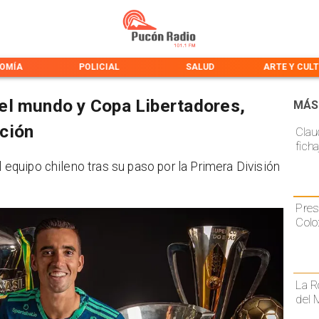
OMÍA
POLICIAL
SALUD
ARTE Y CUL
el mundo y Copa Libertadores,
MÁS
ción
Claud
fich
l equipo chileno tras su paso por la Primera División
Pres
Colo
La R
del 