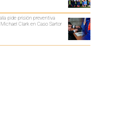
alía pide prisión preventiva
 Michael Clark en Caso Sartor