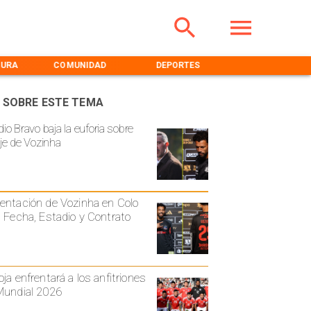
TURA
COMUNIDAD
DEPORTES
MEDIOAMBIENT
 SOBRE ESTE TEMA
io Bravo baja la euforia sobre
aje de Vozinha
entación de Vozinha en Colo
: Fecha, Estadio y Contrato
oja enfrentará a los anfitriones
Mundial 2026