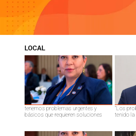
LOCAL
tenemos problemas urgentes y
"Los pro
básicos que requieren soluciones
tenido l