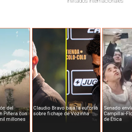
invitados internacionales
ón del
Claudio Bravo baja la euforia
Senado enví
n Piñera con
sobre fichaje de Vozinha
Campillai-Fl
mil millones
de Ética