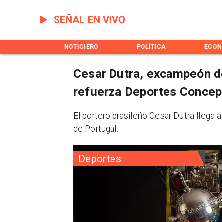
SEÑAL EN VIVO
INICIO
NOTICIERO
POLÍTICA
ECON
Cesar Dutra, excampeón d
refuerza Deportes Concep
El portero brasileño Cesar Dutra llega a
de Portugal.
Deportes