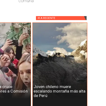
comuna
IR A
RECIENTE
a cruce
Joven chileno muere
ores a Comisión
escalando montaña más alta
de Perú