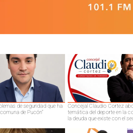
blemas de seguridad que ha
Concejal Claudio Cortez abo
a comuna de Pucón"
temática del deporte en la 
la deuda que existe con el se