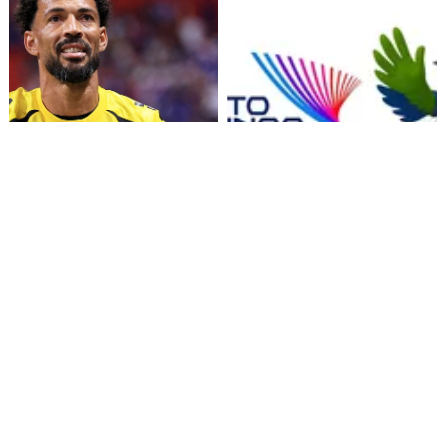
Confirman fecha de llegada
Inauguración Juegos
de Vozinha a Colo Colo
Centroamericanos y del
Caribe: Horario y Canal