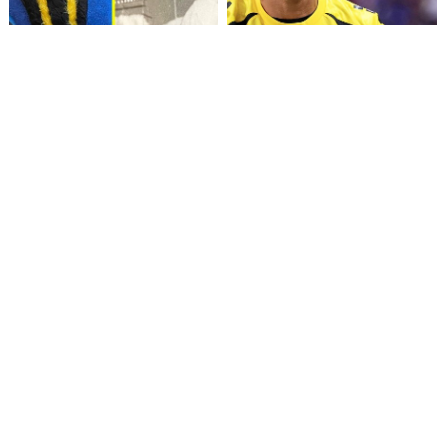
Fallece Lucy López Cruz,
Confirman fecha de llegada
primera medallista chilena en
de Vozinha a Colo Colo
Juegos Panamericanos