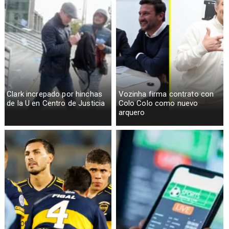
Clark increpado por hinchas
Vozinha firma contrato con
de la U en Centro de Justicia
Colo Colo como nuevo
arquero