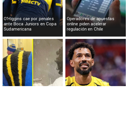
O'Higgins cae por penales
Operadores de apuestas
ante Boca Juniors en Copa
online piden acelerar
Sudamericana
regulación en Chile
Fallece Lucy López Cruz,
Confirman fecha de llegada
primera medallista chilena en
de Vozinha a Colo Colo
Juegos Panamericanos