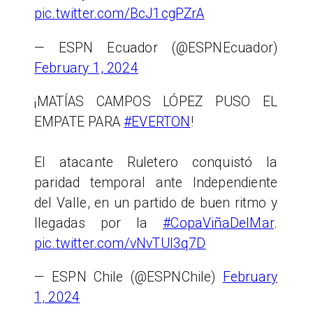
pic.twitter.com/BcJ1cgPZrA
— ESPN Ecuador (@ESPNEcuador)
February 1, 2024
¡MATÍAS CAMPOS LÓPEZ PUSO EL
EMPATE PARA
#EVERTON
!
El atacante Ruletero conquistó la
paridad temporal ante Independiente
del Valle, en un partido de buen ritmo y
llegadas por la
#CopaViñaDelMar
.
pic.twitter.com/vNvTUI3q7D
— ESPN Chile (@ESPNChile)
February
1, 2024