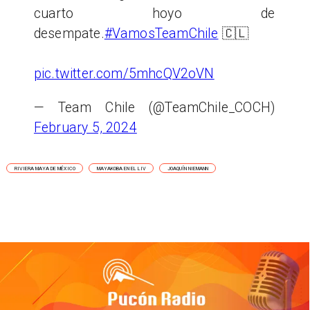
cuarto hoyo de
desempate.
#VamosTeamChile
🇨🇱
pic.twitter.com/5mhcQV2oVN
— Team Chile (@TeamChile_COCH)
February 5, 2024
RIVIERA MAYA DE MÉXICO
MAYAKOBA EN EL LIV
JOAQUÍN NIEMANN