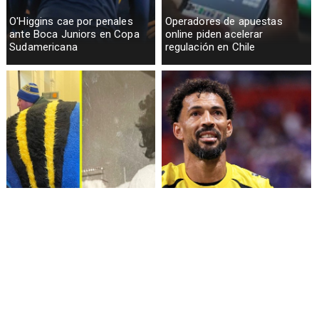
O'Higgins cae por penales
Operadores de apuestas
ante Boca Juniors en Copa
online piden acelerar
Sudamericana
regulación en Chile
Fallece Lucy López Cruz,
Confirman fecha de llegada
primera medallista chilena en
de Vozinha a Colo Colo
Juegos Panamericanos