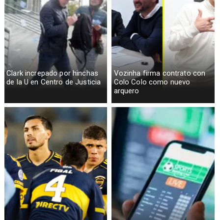
Clark increpado por hinchas
Vozinha firma contrato con
de la U en Centro de Justicia
Colo Colo como nuevo
arquero