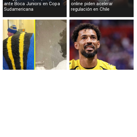
ante Boca Juniors en Copa
online piden acelerar
Sudamericana
regulación en Chile
Fallece Lucy López Cruz,
Confirman fecha de llegada
primera medallista chilena en
de Vozinha a Colo Colo
Juegos Panamericanos