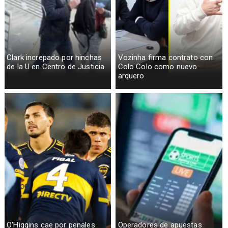
Clark increpado por hinchas
Vozinha firma contrato con
de la U en Centro de Justicia
Colo Colo como nuevo
arquero
O'Higgins cae por penales
Operadores de apuestas