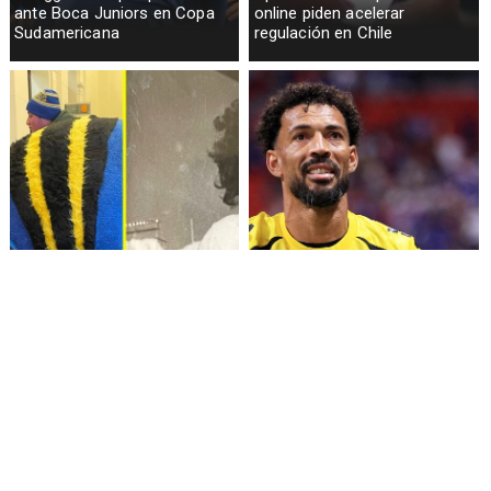
ante Boca Juniors en Copa
online piden acelerar
Sudamericana
regulación en Chile
Fallece Lucy López Cruz,
Confirman fecha de llegada
primera medallista chilena en
de Vozinha a Colo Colo
Juegos Panamericanos