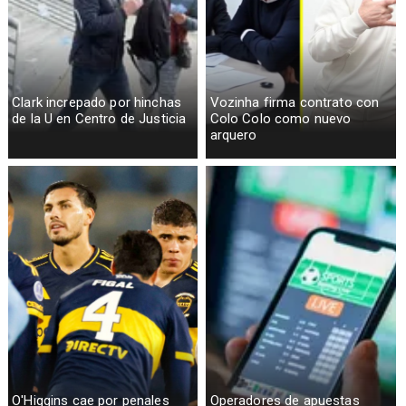
Clark increpado por hinchas
Vozinha firma contrato con
de la U en Centro de Justicia
Colo Colo como nuevo
arquero
O'Higgins cae por penales
Operadores de apuestas