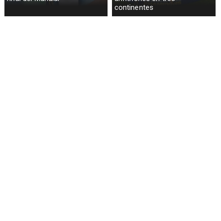
continentes
España gana su segundo
Lionel Messi llora tras derrota
Mundial al vencer a Argentina
en Final Mundial 2026