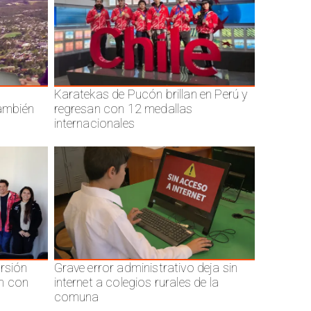
Karatekas de Pucón brillan en Perú y
también
regresan con 12 medallas
internacionales
ersión
Grave error administrativo deja sin
n con
internet a colegios rurales de la
comuna