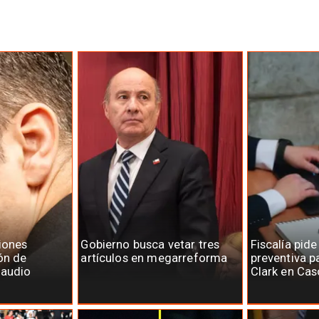
iones
Gobierno busca vetar tres
Fiscalía pide
ón de
artículos en megarreforma
preventiva p
laudio
Clark en Cas