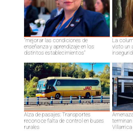
"mejorar las condiciones de
La colum
enseñanza y aprendizaje en los
visto un
distintos establecimientos"
inseguri
Alza de pasajes: Transportes
Amenazas
reconoce falta de control en buses
terminan
rurales
Villarrica