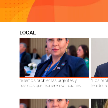
LOCAL
tenemos problemas urgentes y
"Los pro
básicos que requieren soluciones
tenido l