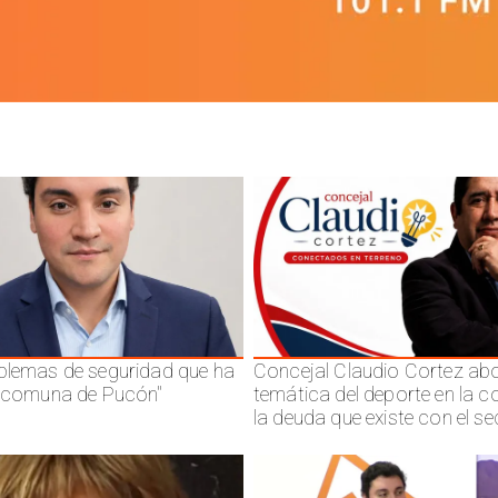
blemas de seguridad que ha
Concejal Claudio Cortez abo
a comuna de Pucón"
temática del deporte en la 
la deuda que existe con el se