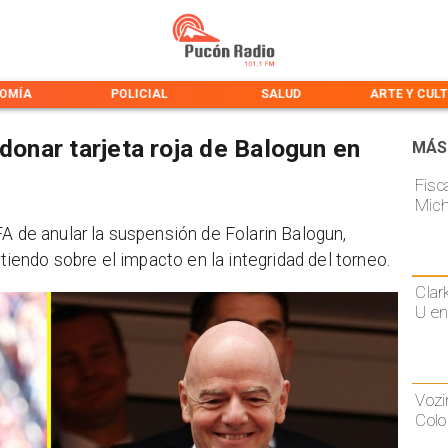
OMÍA
POLICIAL
SALUD
ARTE Y CUL
rdonar tarjeta roja de Balogun en
MÁS
Fisca
Mich
FA de anular la suspensión de Folarin Balogun,
rtiendo sobre el impacto en la integridad del torneo.
Clar
U en
Vozi
Colo