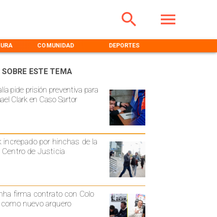
TURA
COMUNIDAD
DEPORTES
MEDIOAMBIENT
 SOBRE ESTE TEMA
lía pide prisión preventiva para
ael Clark en Caso Sartor
k increpado por hinchas de la
 Centro de Justicia
nha firma contrato con Colo
 como nuevo arquero