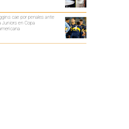
ggins cae por penales ante
 Juniors en Copa
americana