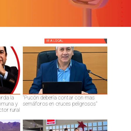
IR A
LOCAL
rda la
"Pucón debería contar con mas
comuna y
semáforos en cruces peligrosos"
ctor rural