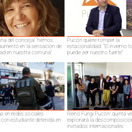
na del concejal "hemos
Pucón quiere romper la
 aumento en la sensación de
estacionalidad: “El invierno 
dad en nuestra comuna"
puede ser nuestro fuerte”
 en redes sociales
Reino Fungi Pucón: quinta v
 con estudiante detenida en
explorará la descomposició
invitados internacionales