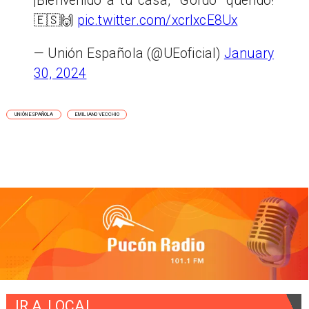
¡Bienvenido a tu casa, “Gordo” querido!
🇪🇸🙌
pic.twitter.com/xcrlxcE8Ux
— Unión Española (@UEoficial)
January
30, 2024
UNIÓN ESPAÑOLA
EMILIANO VECCHIO
IR A
LOCAL