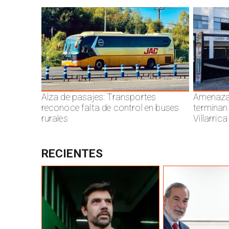
Alza de pasajes: Transportes
Amenazas
reconoce falta de control en buses
terminan
rurales
Villarrica
RECIENTES