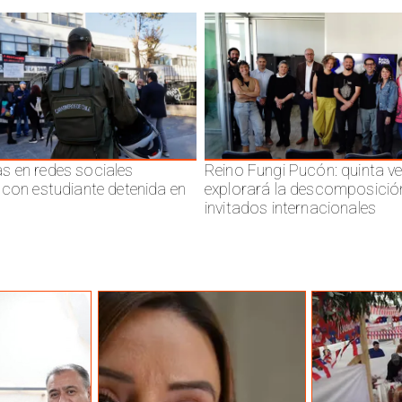
 en redes sociales
Reino Fungi Pucón: quinta v
 con estudiante detenida en
explorará la descomposició
invitados internacionales