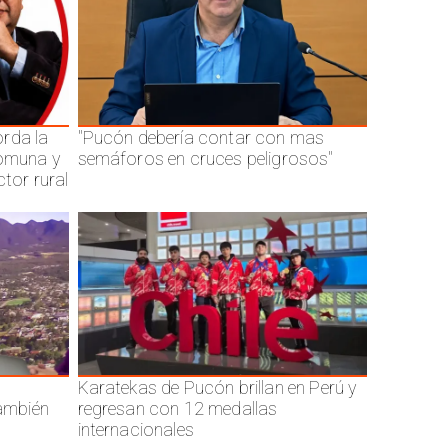
rda la
"Pucón debería contar con mas
comuna y
semáforos en cruces peligrosos"
ctor rural
Karatekas de Pucón brillan en Perú y
también
regresan con 12 medallas
internacionales