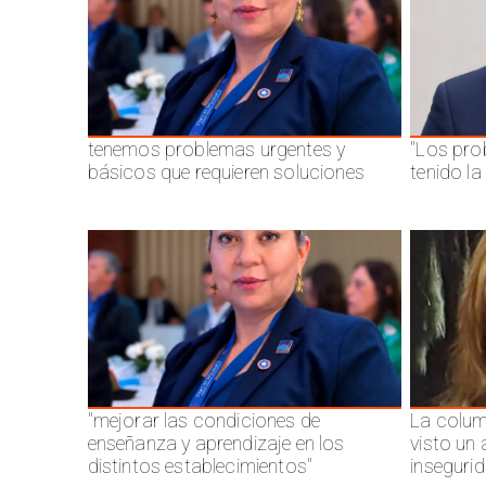
tenemos problemas urgentes y
"Los pro
básicos que requieren soluciones
tenido l
"mejorar las condiciones de
La colum
enseñanza y aprendizaje en los
visto un
distintos establecimientos"
inseguri