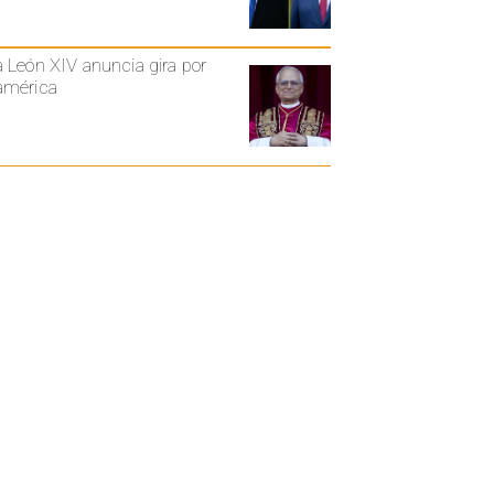
 León XIV anuncia gira por
américa