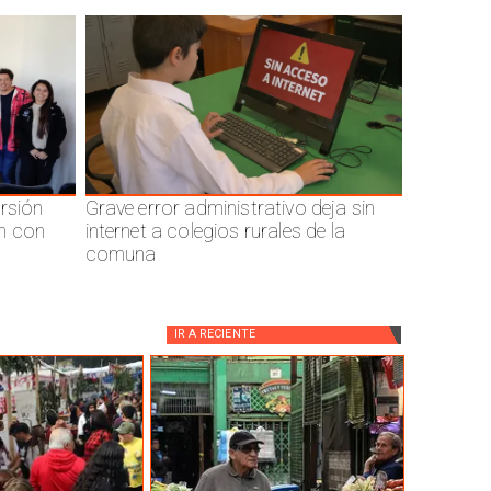
ersión
Grave error administrativo deja sin
n con
internet a colegios rurales de la
comuna
IR A
RECIENTE