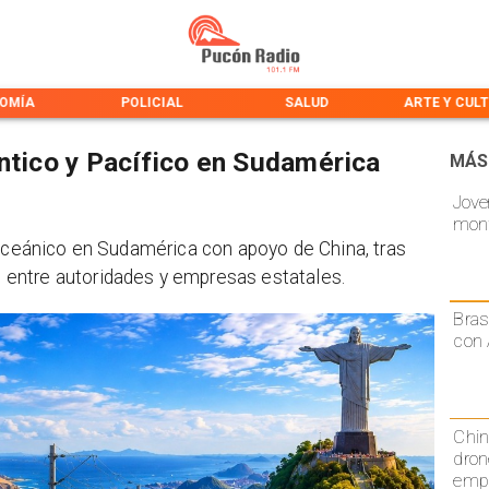
OMÍA
POLICIAL
SALUD
ARTE Y CUL
ántico y Pacífico en Sudamérica
MÁS
Jove
mont
ioceánico en Sudamérica con apoyo de China, tras
entre autoridades y empresas estatales.
Bras
con 
Chin
dron
emp