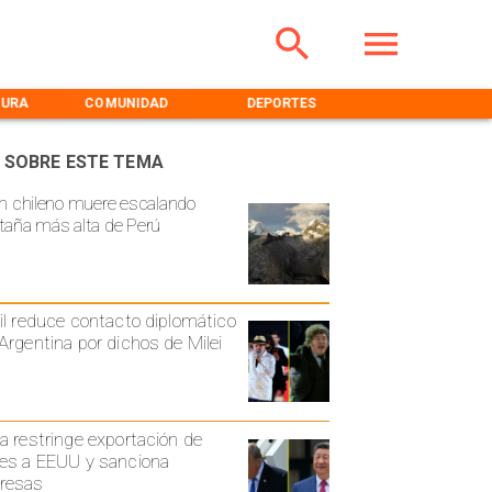
TURA
COMUNIDAD
DEPORTES
MEDIOAMBIENT
 SOBRE ESTE TEMA
n chileno muere escalando
aña más alta de Perú
il reduce contacto diplomático
Argentina por dichos de Milei
a restringe exportación de
es a EEUU y sanciona
resas