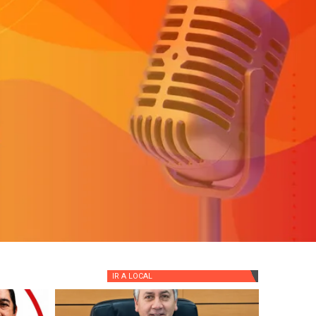
IR A
LOCAL