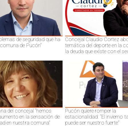
blemas de seguridad que ha
Concejal Claudio Cortez abo
a comuna de Pucón"
temática del deporte en la 
la deuda que existe con el se
na del concejal "hemos
Pucón quiere romper la
 aumento en la sensación de
estacionalidad: “El invierno 
dad en nuestra comuna"
puede ser nuestro fuerte”