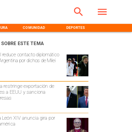
TURA
COMUNIDAD
DEPORTES
MEDIOAMBIENT
 SOBRE ESTE TEMA
il reduce contacto diplomático
Argentina por dichos de Milei
a restringe exportación de
es a EEUU y sanciona
resas
 León XIV anuncia gira por
américa