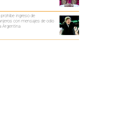
i prohíbe ingreso de
anjeros con mensajes de odio
a Argentina