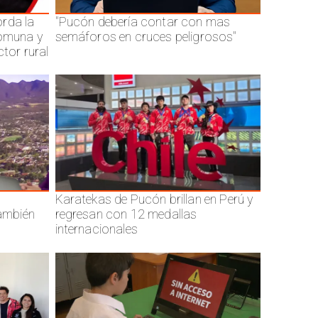
rda la
"Pucón debería contar con mas
comuna y
semáforos en cruces peligrosos"
ctor rural
Karatekas de Pucón brillan en Perú y
también
regresan con 12 medallas
internacionales