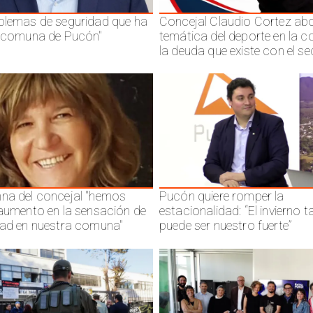
blemas de seguridad que ha
Concejal Claudio Cortez abo
a comuna de Pucón"
temática del deporte en la 
la deuda que existe con el se
na del concejal "hemos
Pucón quiere romper la
 aumento en la sensación de
estacionalidad: “El invierno 
dad en nuestra comuna"
puede ser nuestro fuerte”