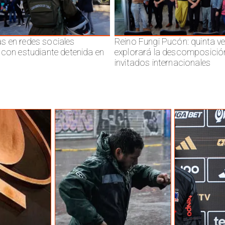
 en redes sociales
Reino Fungi Pucón: quinta v
 con estudiante detenida en
explorará la descomposició
invitados internacionales