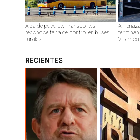
Alza de pasajes: Transportes
Amenazas
reconoce falta de control en buses
terminan
rurales
Villarrica
RECIENTES