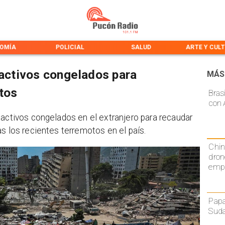
OMÍA
POLICIAL
SALUD
ARTE Y CUL
 activos congelados para
MÁS
tos
Bras
con 
 activos congelados en el extranjero para recaudar
s los recientes terremotos en el país.
Chin
dron
emp
Papa
Sud