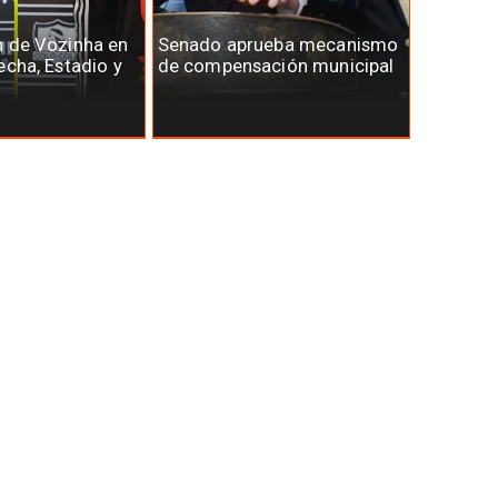
n de Vozinha en
Senado aprueba mecanismo
echa, Estadio y
de compensación municipal