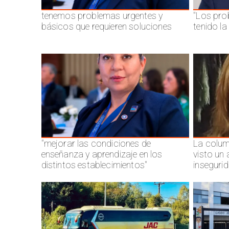
tenemos problemas urgentes y
"Los pro
básicos que requieren soluciones
tenido l
"mejorar las condiciones de
La colum
enseñanza y aprendizaje en los
visto un
distintos establecimientos"
inseguri