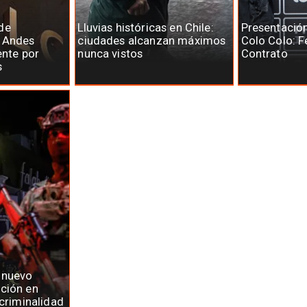
de
Lluvias históricas en Chile:
Presentació
e Andes
ciudades alcanzan máximos
Colo Colo: F
ente por
nunca vistos
Contrato
s
 nuevo
ción en
 criminalidad