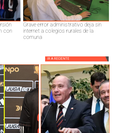
ersión
Grave error administrativo deja sin
n con
internet a colegios rurales de la
comuna
IR A
RECIENTE