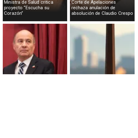
Ministra de Salud critica
Corte de Apelaciones
proyecto “Escucha su
rechaza anulación de
Corazón”
absolución de Claudio Crespo
Gobierno busca vetar tres
Sueldos millonarios en
artículos en megarreforma
superintendencias: 46
funcionarios ganan igual o
más que presidente Kast