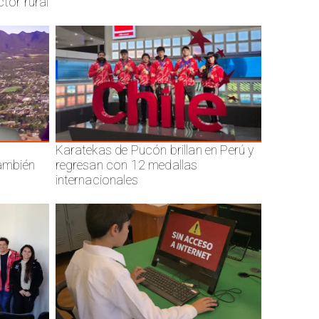
ctor rural
Karatekas de Pucón brillan en Perú y
también
regresan con 12 medallas
internacionales