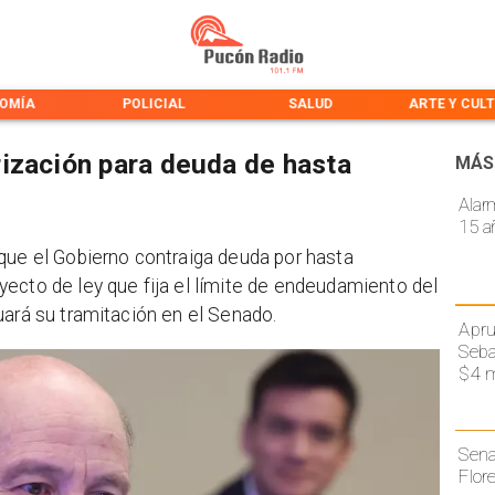
OMÍA
POLICIAL
SALUD
ARTE Y CUL
ización para deuda de hasta
MÁS
Alar
15 a
que el Gobierno contraiga deuda por hasta
ecto de ley que fija el límite de endeudamiento del
uará su tramitación en el Senado.
Apru
Seba
$4 m
Sena
Flor