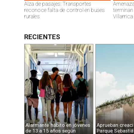
Alza de pasajes: Transportes
Amenazas
reconoce falta de control en buses
terminan
rurales
Villarrica
RECIENTES
Alarmante hábito en jóvenes
Aprueban creaci
de 13 a 15 años según
Parque Sebastiá