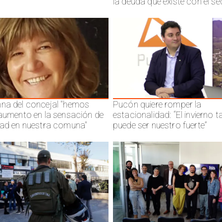
la deuda que existe con el se
na del concejal "hemos
Pucón quiere romper la
 aumento en la sensación de
estacionalidad: “El invierno 
dad en nuestra comuna"
puede ser nuestro fuerte”