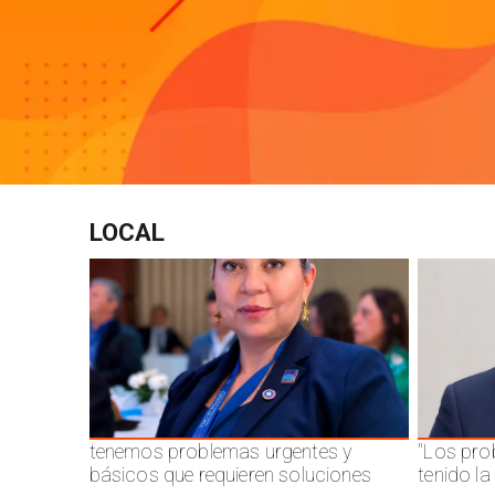
LOCAL
tenemos problemas urgentes y
"Los pro
básicos que requieren soluciones
tenido l