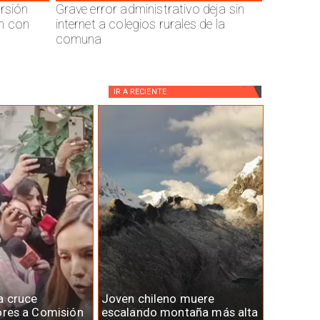
ersión
Grave error administrativo deja sin
n con
internet a colegios rurales de la
comuna
IR A
RECIENTE
a cruce
Joven chileno muere
ores a Comisión
escalando montaña más alta