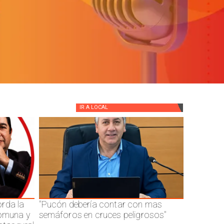
IR A
LOCAL
rda la
"Pucón debería contar con mas
comuna y
semáforos en cruces peligrosos"