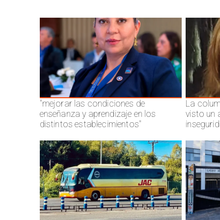
"mejorar las condiciones de
La colum
enseñanza y aprendizaje en los
visto un
distintos establecimientos"
inseguri