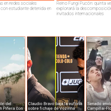
 en redes sociales
Reino Fungi Pucón: quinta v
 con estudiante detenida en
explorará la descomposició
invitados internacionales
ón del
Claudio Bravo baja la euforia
Senado enví
n Piñera con
sobre fichaje de Vozinha
Campillai-Fl