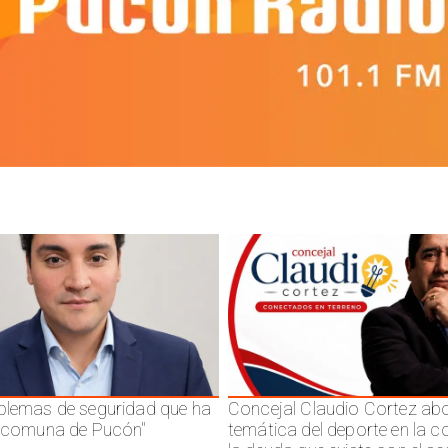
blemas de seguridad que ha
Concejal Claudio Cortez abo
a comuna de Pucón"
temática del deporte en la 