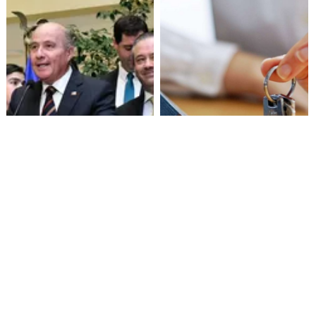
Senado aprueba mecanismo
Proyecto de Gobierno amplía
de compensación municipal
beneficio para comprar
primera vivienda: tope a 6.000
UF y 30 mil cupos