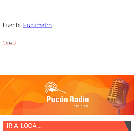
Fuente:
Publimetro
CHILE
IR A
LOCAL