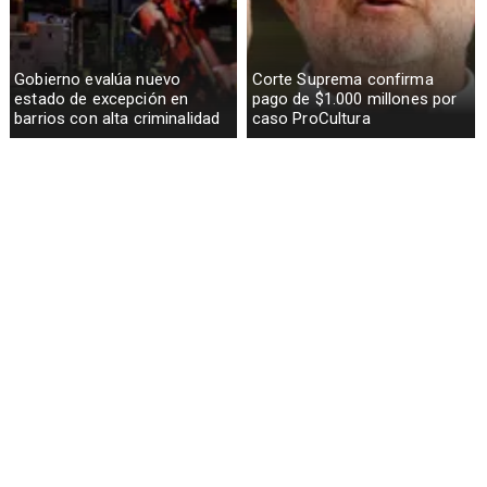
Gobierno evalúa nuevo
Corte Suprema confirma
estado de excepción en
pago de $1.000 millones por
barrios con alta criminalidad
caso ProCultura
Codelco suspende
Lluvias históricas en Chile:
construcción de Andes Norte
ciudades alcanzan máximos
en El Teniente por riesgos
nunca vistos