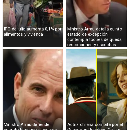
IPC de julio aumenta 0,1% por
Ministro Arrau detalla quinto
alimentos y vivienda
estado de excepción:
contempla toques de queda,
restricciones y escuchas
telefónicas en zonas críticas
Ministro Arrau defiende
Actriz chilena compite por el
secreto bancario y asegura
Oscar con Penélope Cruz y