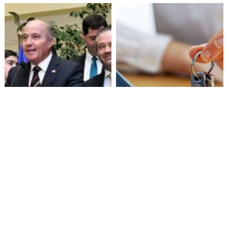
Senado aprueba mecanismo
Proyecto de Gobierno amplía
de compensación municipal
beneficio para comprar
primera vivienda: tope a 6.000
UF y 30 mil cupos