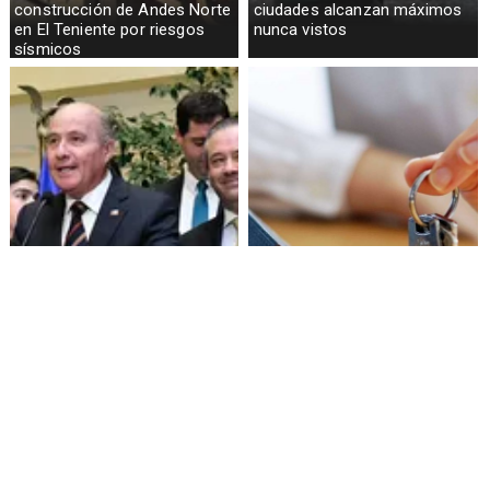
construcción de Andes Norte
ciudades alcanzan máximos
en El Teniente por riesgos
nunca vistos
sísmicos
Senado aprueba mecanismo
Proyecto de Gobierno amplía
de compensación municipal
beneficio para comprar
primera vivienda: tope a 6.000
UF y 30 mil cupos