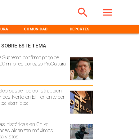
TURA
COMUNIDAD
DEPORTES
MEDIOAMBIENT
 SOBRE ESTE TEMA
e Suprema confirma pago de
00 millones por caso ProCultura
lco suspende construcción
ndes Norte en El Teniente por
gos sísmicos
ias históricas en Chile:
ades alcanzan máximos
a vistos