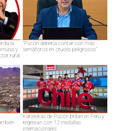
rda la
"Pucón debería contar con mas
comuna y
semáforos en cruces peligrosos"
ctor rural
Karatekas de Pucón brillan en Perú y
también
regresan con 12 medallas
internacionales