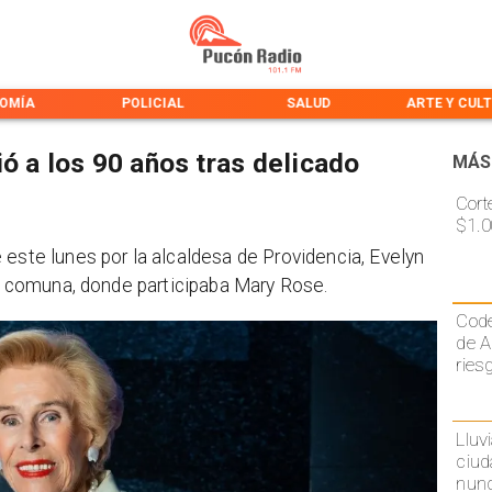
OMÍA
POLICIAL
SALUD
ARTE Y CUL
ó a los 90 años tras delicado
MÁS
Cort
$1.0
 este lunes por la alcaldesa de Providencia, Evelyn
la comuna, donde participaba Mary Rose.
Code
de A
ries
Lluv
ciud
nunc