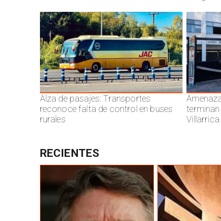
Alza de pasajes: Transportes
Amenazas
reconoce falta de control en buses
terminan
rurales
Villarrica
RECIENTES