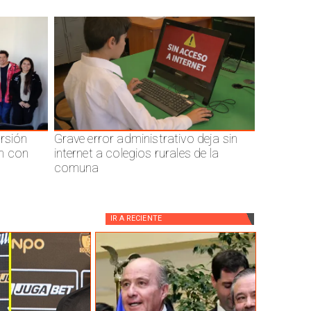
ersión
Grave error administrativo deja sin
n con
internet a colegios rurales de la
comuna
IR A
RECIENTE