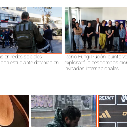
 en redes sociales
Reino Fungi Pucón: quinta v
 con estudiante detenida en
explorará la descomposició
invitados internacionales