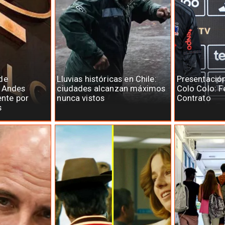
de
Lluvias históricas en Chile:
Presentació
e Andes
ciudades alcanzan máximos
Colo Colo: F
ente por
nunca vistos
Contrato
s