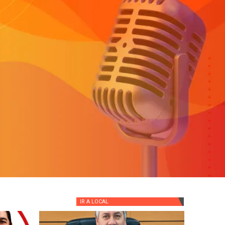
IR A
LOCAL