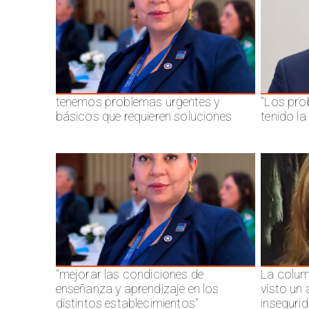
tenemos problemas urgentes y
"Los pro
básicos que requieren soluciones
tenido l
"mejorar las condiciones de
La colum
enseñanza y aprendizaje en los
visto un
distintos establecimientos"
inseguri