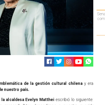
Sen
comp
X
emblemática de la gestión cultural chilena
y era
e nuestro país.
,
la alcaldesa Evelyn Matthei
escribió lo siguiente: