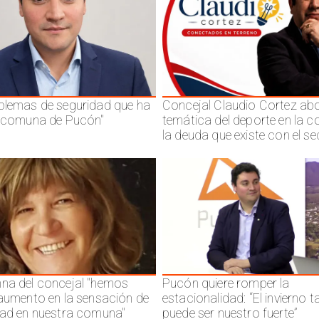
blemas de seguridad que ha
Concejal Claudio Cortez abo
a comuna de Pucón"
temática del deporte en la 
la deuda que existe con el se
na del concejal "hemos
Pucón quiere romper la
 aumento en la sensación de
estacionalidad: “El invierno 
dad en nuestra comuna"
puede ser nuestro fuerte”