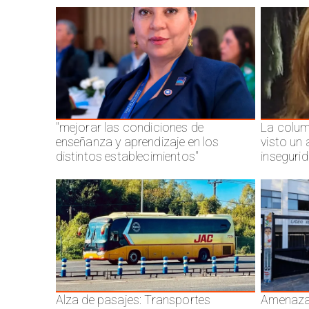
"mejorar las condiciones de
La colum
enseñanza y aprendizaje en los
visto un
distintos establecimientos"
inseguri
Alza de pasajes: Transportes
Amenazas