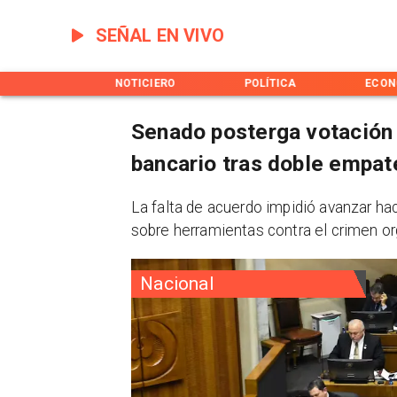
SEÑAL EN VIVO
INICIO
NOTICIERO
POLÍTICA
ECON
Senado posterga votación 
bancario tras doble empat
La falta de acuerdo impidió avanzar ha
sobre herramientas contra el crimen or
Nacional