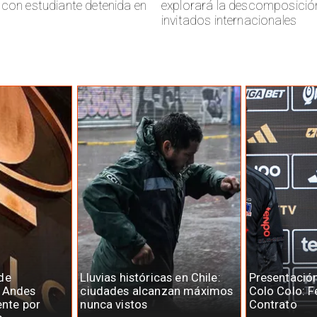
 con estudiante detenida en
explorará la descomposició
invitados internacionales
de
Lluvias históricas en Chile:
Presentació
e Andes
ciudades alcanzan máximos
Colo Colo: F
ente por
nunca vistos
Contrato