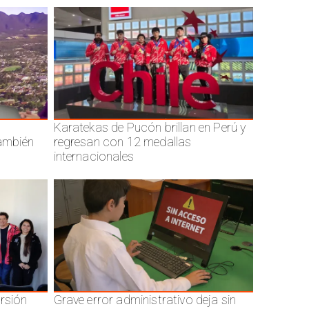
Karatekas de Pucón brillan en Perú y
también
regresan con 12 medallas
internacionales
ersión
Grave error administrativo deja sin