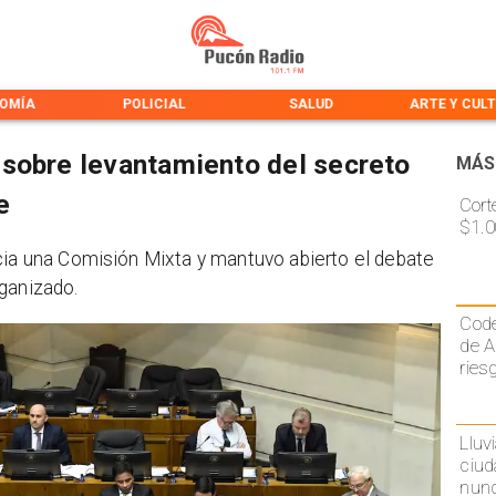
OMÍA
POLICIAL
SALUD
ARTE Y CUL
sobre levantamiento del secreto
MÁS
e
Cort
$1.0
cia una Comisión Mixta y mantuvo abierto el debate
ganizado.
Code
de A
ries
Lluv
ciud
nunc