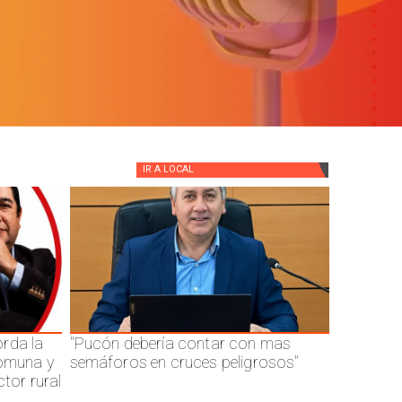
IR A
LOCAL
rda la
"Pucón debería contar con mas
comuna y
semáforos en cruces peligrosos"
ctor rural