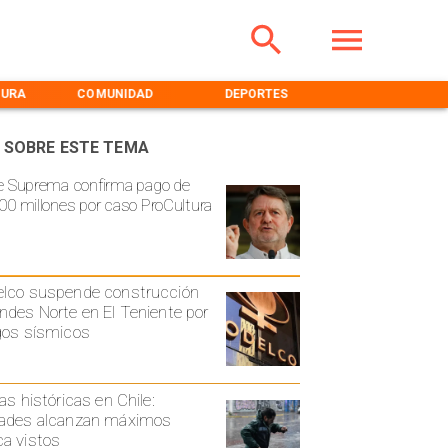
TURA
COMUNIDAD
DEPORTES
MEDIOAMBIENT
 SOBRE ESTE TEMA
e Suprema confirma pago de
00 millones por caso ProCultura
lco suspende construcción
ndes Norte en El Teniente por
gos sísmicos
ias históricas en Chile:
ades alcanzan máximos
a vistos