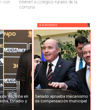
n con
internet a colegios rurales de la
comuna
IR A
RECIENTE
n de Vozinha en
Senado aprueba mecanismo
echa, Estadio y
de compensación municipal