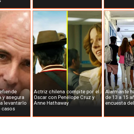
s
defiende
Actriz chilena compite por el
Alarmante há
o y asegura
Oscar con Penélope Cruz y
de 13 a 15 a
ra levantarlo
Anne Hathaway
encuesta del
e casos