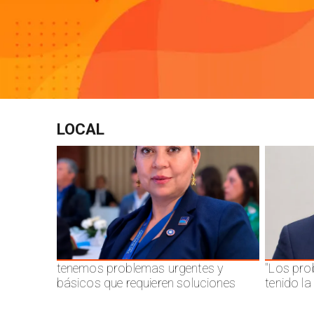
LOCAL
tenemos problemas urgentes y
"Los pro
básicos que requieren soluciones
tenido l