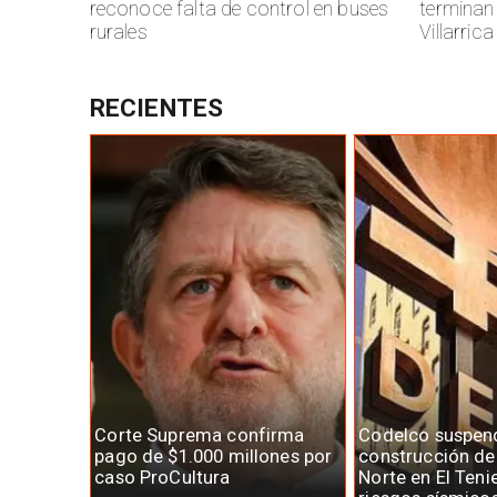
reconoce falta de control en buses
terminan
rurales
Villarrica
RECIENTES
Corte Suprema confirma
Codelco suspen
pago de $1.000 millones por
construcción d
caso ProCultura
Norte en El Teni