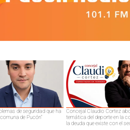
blemas de seguridad que ha
Concejal Claudio Cortez abo
a comuna de Pucón"
temática del deporte en la 
la deuda que existe con el se