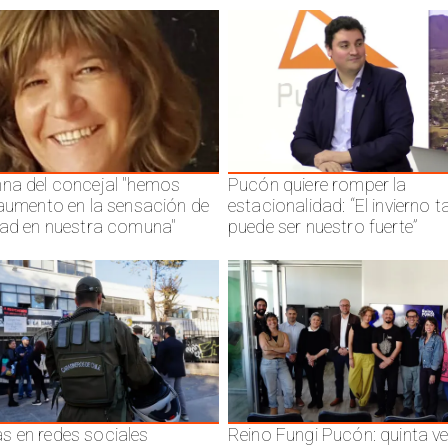
na del concejal "hemos
Pucón quiere romper la
 aumento en la sensación de
estacionalidad: “El invierno 
dad en nuestra comuna"
puede ser nuestro fuerte”
 en redes sociales
Reino Fungi Pucón: quinta v