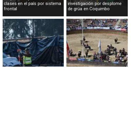
clases en el país por sistema
investigación por desplome
frontal
de grúa en Coquimbo
Funcionario de la Armada
Aprueban $160 millones para
enfrenta formalización por
construir medialuna de rodeo
cuasidelito de homicidio en
en Ñuble
Viña del Mar