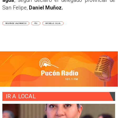
agua
, según declaró el delegado provincial de
San Felipe,
Daniel Muñoz.
REGIÓN DE VALPARAÍSO
PDI
MICHELLE SILVA
IR A
LOCAL