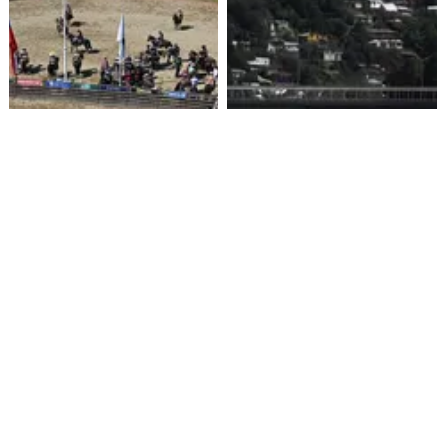
Aprueban $160 millones para
Alerta Amarilla en Osorno por
construir medialuna de rodeo
posible desborde del Río
en Ñuble
Rahue