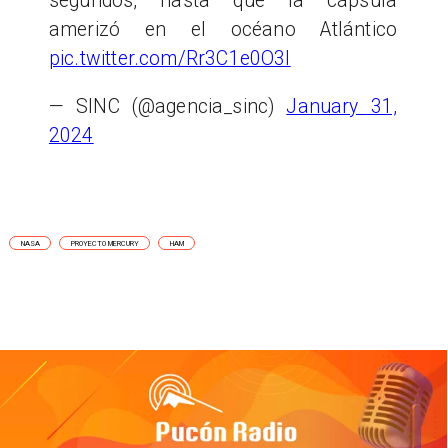
segundos, hasta que la cápsula
amerizó en el océano Atlántico
pic.twitter.com/Rr3C1e0O3l
— SINC (@agencia_sinc)
January 31,
2024
NASA
PROYECTO MERCURY
HAM