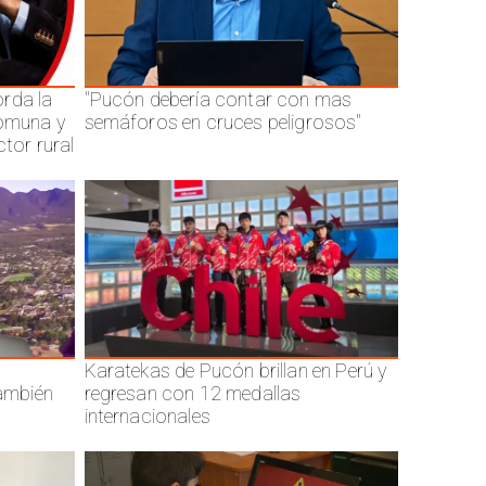
rda la
"Pucón debería contar con mas
comuna y
semáforos en cruces peligrosos"
ctor rural
Karatekas de Pucón brillan en Perú y
también
regresan con 12 medallas
internacionales