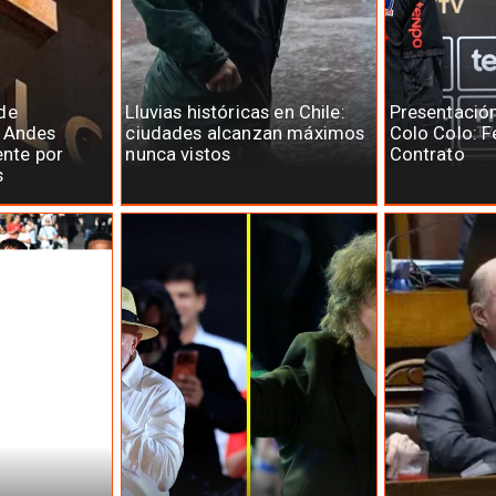
de
Lluvias históricas en Chile:
Presentació
e Andes
ciudades alcanzan máximos
Colo Colo: F
ente por
nunca vistos
Contrato
s