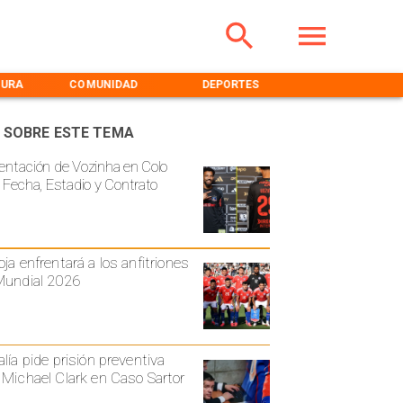
TURA
COMUNIDAD
DEPORTES
MEDIOAMBIENT
 SOBRE ESTE TEMA
entación de Vozinha en Colo
: Fecha, Estadio y Contrato
oja enfrentará a los anfitriones
Mundial 2026
alía pide prisión preventiva
 Michael Clark en Caso Sartor