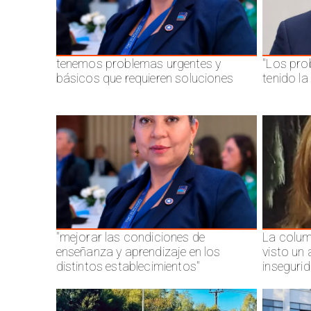
tenemos problemas urgentes y
"Los pro
básicos que requieren soluciones
tenido l
"mejorar las condiciones de
La colum
enseñanza y aprendizaje en los
visto un
distintos establecimientos"
inseguri