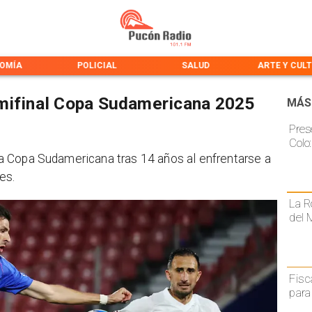
OMÍA
POLICIAL
SALUD
ARTE Y CUL
emifinal Copa Sudamericana 2025
MÁS
Pres
Colo
e la Copa Sudamericana tras 14 años al enfrentarse a
es.
La R
del 
Fisc
para