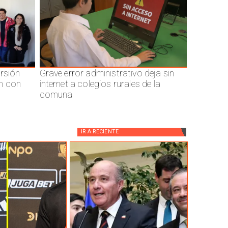
ersión
Grave error administrativo deja sin
n con
internet a colegios rurales de la
comuna
IR A
RECIENTE