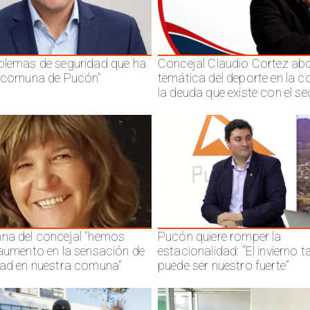
blemas de seguridad que ha
Concejal Claudio Cortez abo
a comuna de Pucón"
temática del deporte en la 
la deuda que existe con el se
na del concejal "hemos
Pucón quiere romper la
 aumento en la sensación de
estacionalidad: “El invierno 
dad en nuestra comuna"
puede ser nuestro fuerte”