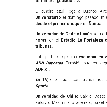
terminara igualado a 2.
El cuadro azul llega a Buenos Ai
Universitario
el domingo pasado, mi
desde el primer choque en Ñuñoa.
Universidad de Chile y Lanús
se medir
horas
, en el
Estadio La Fortaleza 
tribunas.
Este partido lo podrás
escuchar en vi
ADN Deportes
. También puedes segu
ADN.cl.
En TV,
este duelo será transmitido
Sports
.
Universidad de Chile:
Gabriel Castel
Zaldivia; Maximiliano Guerrero, Israel