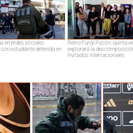
 en redes sociales
Reino Fungi Pucón: quinta v
 con estudiante detenida en
explorará la descomposició
invitados internacionales