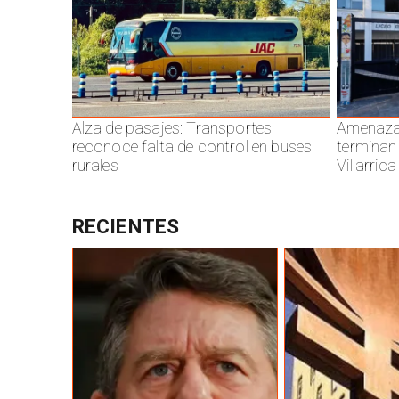
Alza de pasajes: Transportes
Amenazas
reconoce falta de control en buses
terminan
rurales
Villarrica
RECIENTES