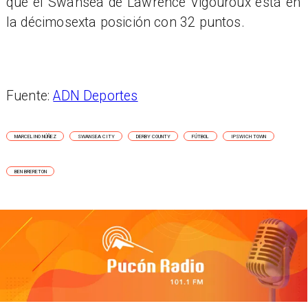
que el Swansea de Lawrence Vigouroux está en
la décimosexta posición con 32 puntos.
Fuente:
ADN Deportes
MARCELINO NÚÑEZ
SWANSEA CITY
DERBY COUNTY
FÚTBOL
IPSWICH TOWN
BEN BRERETON