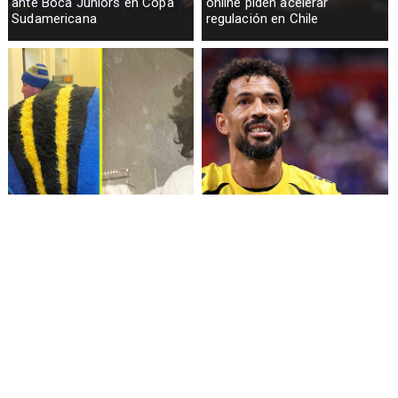
ante Boca Juniors en Copa
online piden acelerar
Sudamericana
regulación en Chile
Fallece Lucy López Cruz,
Confirman fecha de llegada
primera medallista chilena en
de Vozinha a Colo Colo
Juegos Panamericanos