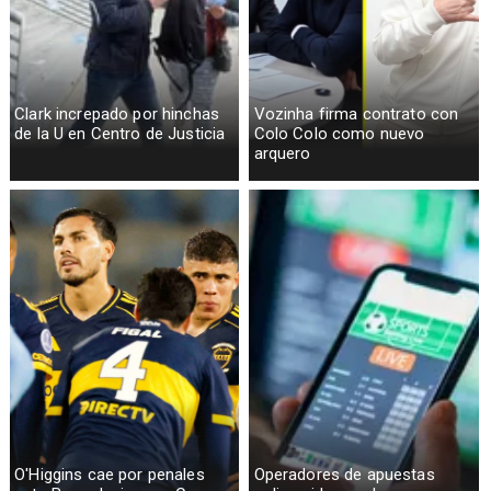
Clark increpado por hinchas
Vozinha firma contrato con
de la U en Centro de Justicia
Colo Colo como nuevo
arquero
O'Higgins cae por penales
Operadores de apuestas