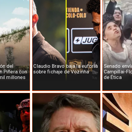
ón del
Claudio Bravo baja la euforia
Senado enví
n Piñera con
sobre fichaje de Vozinha
Campillai-Fl
mil millones
de Ética