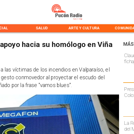
CIAL
SALUD
ARTE Y CULTURA
COMUNID
 apoyo hacia su homólogo en Viña
MÁS
Claud
fich
las víctimas de los incendios en Valparaíso, el
n gesto conmovedor al proyectar el escudo del
ado por la frase "vamos blues".
Pres
Colo
La R
del 