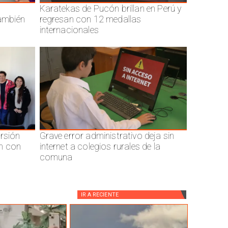
Karatekas de Pucón brillan en Perú y
también
regresan con 12 medallas
internacionales
ersión
Grave error administrativo deja sin
n con
internet a colegios rurales de la
comuna
IR A
RECIENTE