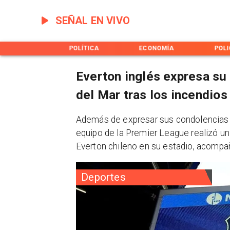
SEÑAL EN VIVO
OTICIERO
POLÍTICA
ECONOMÍA
POLI
Everton inglés expresa su
del Mar tras los incendios
Además de expresar sus condolencias a 
equipo de la Premier League realizó u
Everton chileno en su estadio, acompañ
Deportes