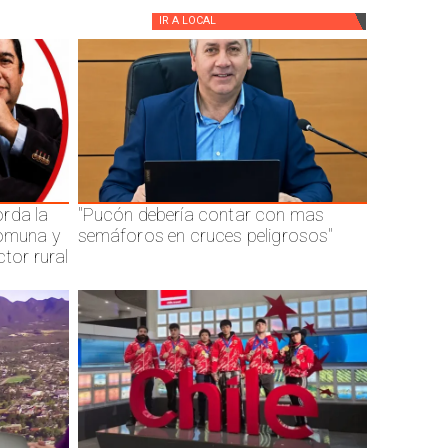
IR A
LOCAL
rda la
"Pucón debería contar con mas
comuna y
semáforos en cruces peligrosos"
ctor rural