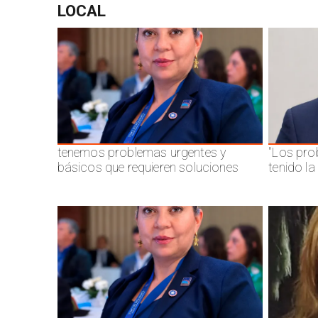
LOCAL
tenemos problemas urgentes y
"Los pro
básicos que requieren soluciones
tenido l