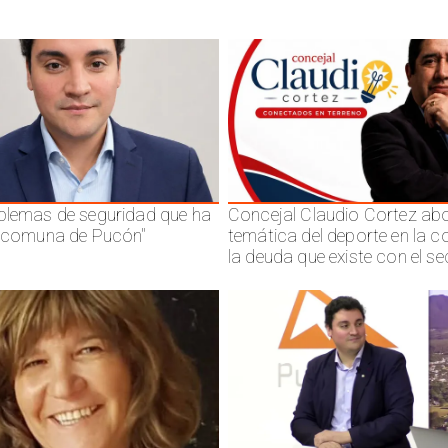
blemas de seguridad que ha
Concejal Claudio Cortez abo
a comuna de Pucón"
temática del deporte en la 
la deuda que existe con el se