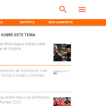
AD
DEPORTES
MEDIOAMBIENTE
INICIO
 SOBRE ESTE TEMA
io Bravo baja la euforia sobre
aje de Vozinha
entación de Vozinha en Colo
: Fecha, Estadio y Contrato
oja enfrentará a los anfitriones
Mundial 2026