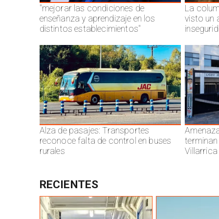
"mejorar las condiciones de
La colum
enseñanza y aprendizaje en los
visto un
distintos establecimientos"
inseguri
Alza de pasajes: Transportes
Amenazas
reconoce falta de control en buses
terminan
rurales
Villarrica
RECIENTES