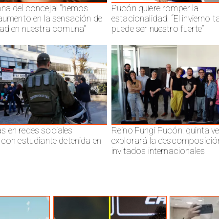
na del concejal "hemos
Pucón quiere romper la
 aumento en la sensación de
estacionalidad: “El invierno 
dad en nuestra comuna"
puede ser nuestro fuerte”
 en redes sociales
Reino Fungi Pucón: quinta v
 con estudiante detenida en
explorará la descomposició
invitados internacionales