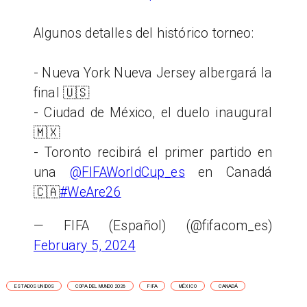
Algunos detalles del histórico torneo:
- Nueva York Nueva Jersey albergará la
final 🇺🇸
- Ciudad de México, el duelo inaugural
🇲🇽
- Toronto recibirá el primer partido en
una
@FIFAWorldCup_es
en Canadá
🇨🇦
#WeAre26
— FIFA (Español) (@fifacom_es)
February 5, 2024
ESTADOS UNIDOS
COPA DEL MUNDO 2026
FIFA
MÉXICO
CANADÁ