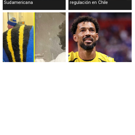
Sudamericana
regulación en Chile
Fallece Lucy López Cruz,
Confirman fecha de llegada
primera medallista chilena en
de Vozinha a Colo Colo
Juegos Panamericanos