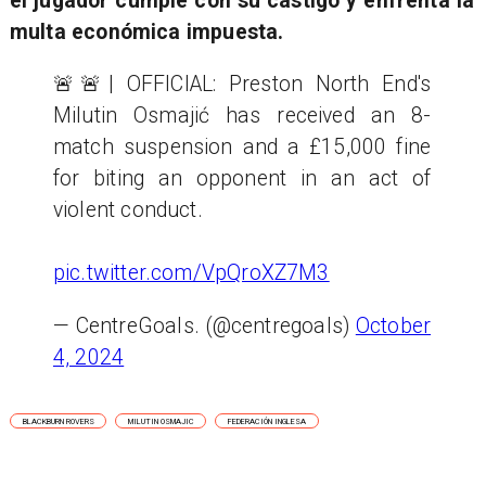
el jugador cumple con su castigo y enfrenta la
multa económica impuesta.
🚨🚨| OFFICIAL: Preston North End's
Milutin Osmajić has received an 8-
match suspension and a £15,000 fine
for biting an opponent in an act of
violent conduct.
pic.twitter.com/VpQroXZ7M3
— CentreGoals. (@centregoals)
October
4, 2024
BLACKBURN ROVERS
MILUTIN OSMAJIC
FEDERACIÓN INGLESA