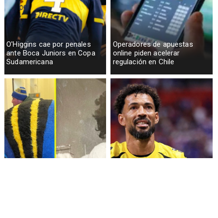
O'Higgins cae por penales
Operadores de apuestas
ante Boca Juniors en Copa
online piden acelerar
Sudamericana
regulación en Chile
Fallece Lucy López Cruz,
Confirman fecha de llegada
primera medallista chilena en
de Vozinha a Colo Colo