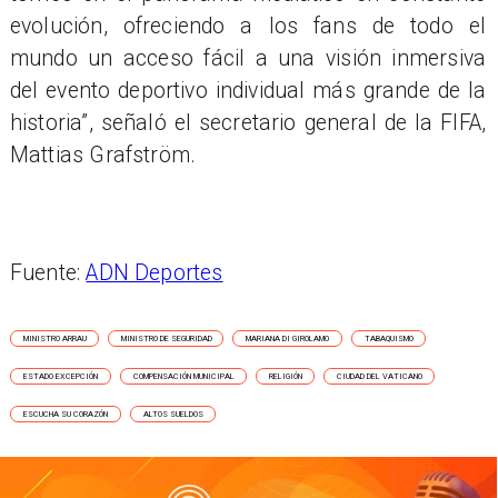
evolución, ofreciendo a los fans de todo el
mundo un acceso fácil a una visión inmersiva
del evento deportivo individual más grande de la
historia”, señaló el secretario general de la FIFA,
Mattias Grafström.
Fuente:
ADN Deportes
MINISTRO ARRAU
MINISTRO DE SEGURIDAD
MARIANA DI GIROLAMO
TABAQUISMO
ESTADO EXCEPCIÓN
COMPENSACIÓN MUNICIPAL
RELIGIÓN
CIUDAD DEL VATICANO
ESCUCHA SU CORAZÓN
ALTOS SUELDOS