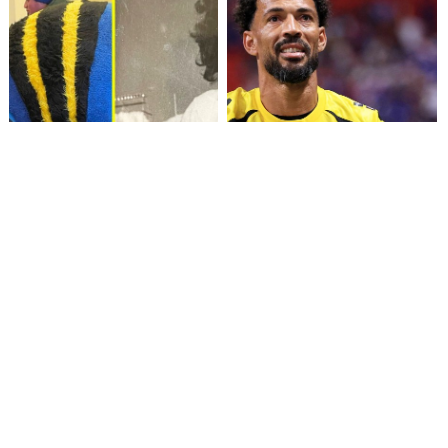
Fallece Lucy López Cruz,
Confirman fecha de llegada
primera medallista chilena en
de Vozinha a Colo Colo
Juegos Panamericanos