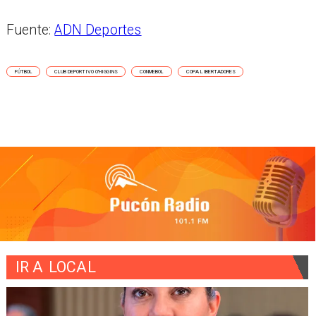
Fuente:
ADN Deportes
FÚTBOL
CLUB DEPORTIVO O'HIGGINS
CONMEBOL
COPA LIBERTADORES
IR A
LOCAL