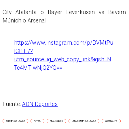
City Atalanta o Bayer Leverkusen vs Bayern
Múnich o Arsenal
https://www.instagram.com/p/DVMtPu
ICI1H/?
utm_source=ig_web_copy_link&igsh=N
Tc4MTIwNjQ2YQ==
Fuente:
ADN Deportes
CHAMPIONS LEAGUE
FÚTBOL
REAL MADRID
UEFA CHAMPIONS LEAGUE
ARSENAL FC