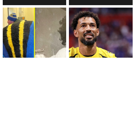
Fallece Lucy López Cruz,
Confirman fecha de llegada
primera medallista chilena en
de Vozinha a Colo Colo
Juegos Panamericanos