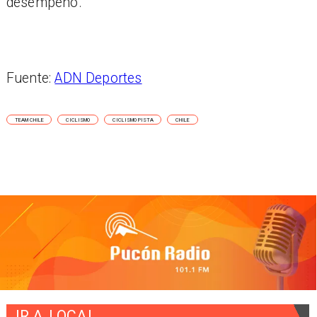
desempeño.
Fuente:
ADN Deportes
TEAM CHILE
CICLISMO
CICLISMO PISTA
CHILE
IR A
LOCAL