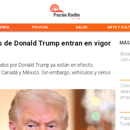
OMÍA
POLICIAL
SALUD
ARTE Y CUL
 de Donald Trump entran en vigor
MÁS
Bras
con 
dos por Donald Trump ya están en efecto,
 Canadá y México. Sin embargo, vehículos y ceros
Chin
dron
emp
Papa
Sud