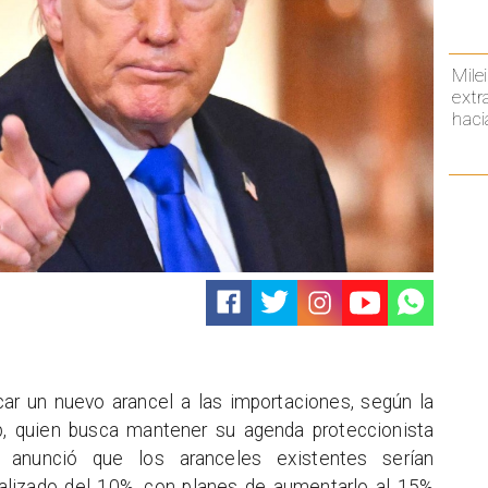
Mile
extr
haci
r un nuevo arancel a las importaciones, según la
p, quien busca mantener su agenda proteccionista
 anunció que los aranceles existentes serían
lizado del 10%, con planes de aumentarlo al 15%