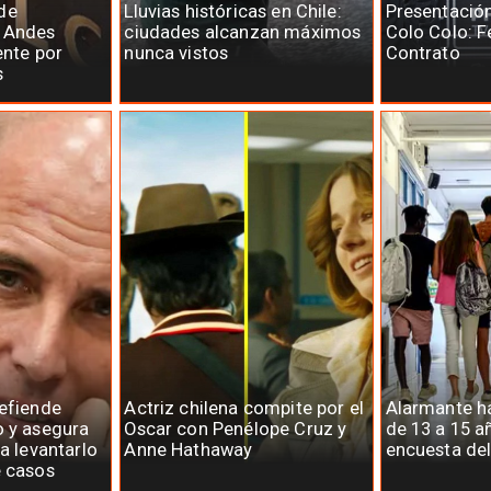
de
Lluvias históricas en Chile:
Presentació
e Andes
ciudades alcanzan máximos
Colo Colo: F
ente por
nunca vistos
Contrato
s
defiende
Actriz chilena compite por el
Alarmante há
o y asegura
Oscar con Penélope Cruz y
de 13 a 15 a
ra levantarlo
Anne Hathaway
encuesta del
e casos