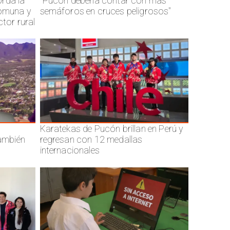
rda la
"Pucón debería contar con mas
comuna y
semáforos en cruces peligrosos"
ctor rural
Karatekas de Pucón brillan en Perú y
también
regresan con 12 medallas
internacionales