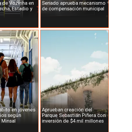
n de Vozinha en
Senado aprueba mecanismo
echa, Estadio y
de compensación municipal
bito en jóvenes
Aprueban creación del
ños según
Parque Sebastián Piñera con
 Minsal
inversión de $4 mil millones