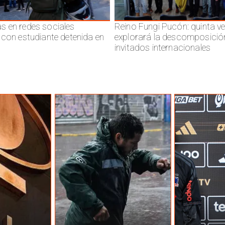
 en redes sociales
Reino Fungi Pucón: quinta v
 con estudiante detenida en
explorará la descomposició
invitados internacionales