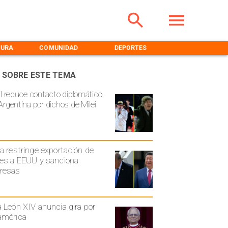
TURA
COMUNIDAD
DEPORTES
MEDIOAMBIENT
 SOBRE ESTE TEMA
il reduce contacto diplomático
Argentina por dichos de Milei
a restringe exportación de
es a EEUU y sanciona
resas
 León XIV anuncia gira por
américa