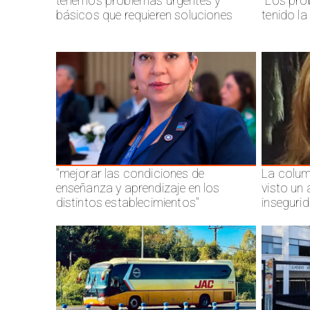
tenemos problemas urgentes y
"Los pro
básicos que requieren soluciones
tenido l
"mejorar las condiciones de
La colum
enseñanza y aprendizaje en los
visto un
distintos establecimientos"
inseguri