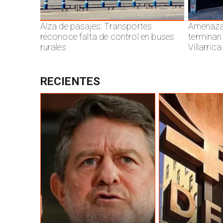
Alza de pasajes: Transportes
Amenazas
reconoce falta de control en buses
terminan
rurales
Villarrica
RECIENTES