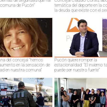
blemas de seguridad que ha
Concejal Claudio Cortez abo
a comuna de Pucón"
temática del deporte en la 
la deuda que existe con el se
na del concejal "hemos
Pucón quiere romper la
 aumento en la sensación de
estacionalidad: “El invierno 
dad en nuestra comuna"
puede ser nuestro fuerte”