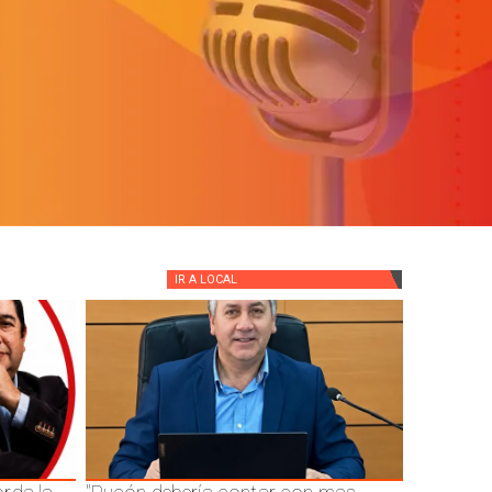
IR A
LOCAL