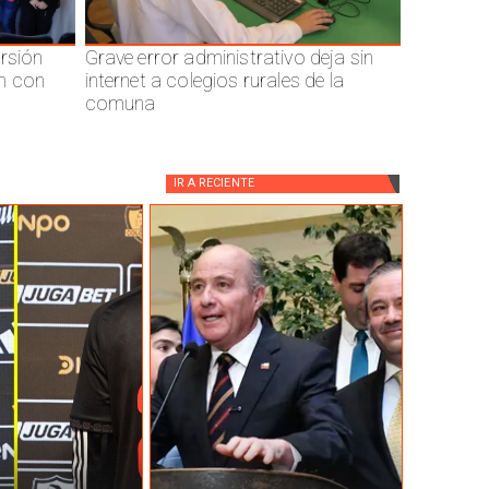
ersión
Grave error administrativo deja sin
n con
internet a colegios rurales de la
comuna
IR A
RECIENTE