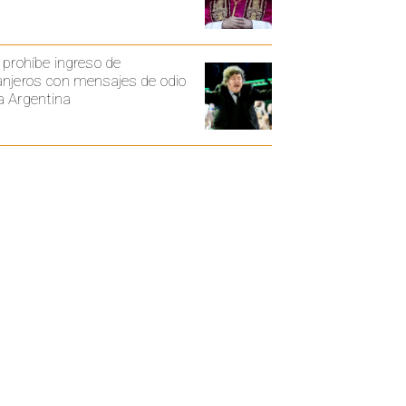
i prohíbe ingreso de
anjeros con mensajes de odio
a Argentina