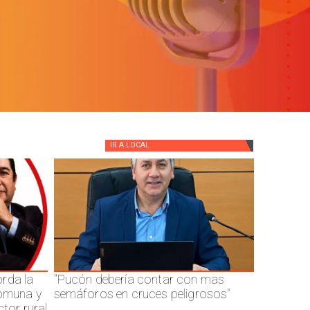
IR A
LOCAL
rda la
"Pucón debería contar con mas
comuna y
semáforos en cruces peligrosos"
ctor rural