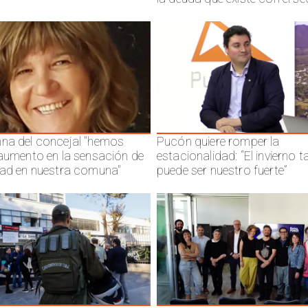
na del concejal "hemos
Pucón quiere romper la
 aumento en la sensación de
estacionalidad: “El invierno 
dad en nuestra comuna"
puede ser nuestro fuerte”