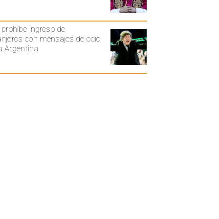
i prohíbe ingreso de
anjeros con mensajes de odio
a Argentina