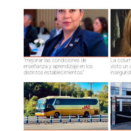
"mejorar las condiciones de
La colum
enseñanza y aprendizaje en los
visto un
distintos establecimientos"
inseguri