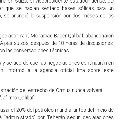
ana en Suiza, el vicepresidente estadounidense, JD
ar que se habían sentado bases sólidas para un
o, se anunció la suspensión por dos meses de las
gociador iraní, Mohamad Baqer Qalibaf, abandonaron
s Alpes suizos, después de 18 horas de discusiones.
on las conversaciones técnicas.
s y se acordó que las negociaciones continuarán en
aní informó a la agencia oficial Irna sobre este
istración del estrecho de Ormuz nunca volverá
, afirmó Qalibaf.
pasar el 20% del petróleo mundial antes del inicio de
rá "administrado" por Teherán según declaraciones