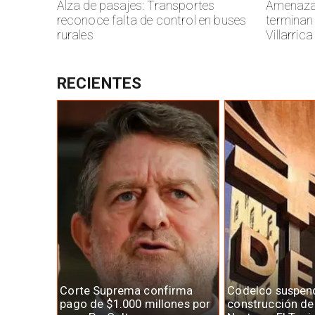
Alza de pasajes: Transportes
Amenazas
reconoce falta de control en buses
terminan
rurales
Villarrica
RECIENTES
Corte Suprema confirma
Codelco suspen
pago de $1.000 millones por
construcción d