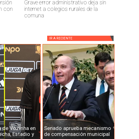
ersión
Grave error administrativo deja sin
n con
internet a colegios rurales de la
comuna
IR A
RECIENTE
n de Vozinha en
Senado aprueba mecanismo
echa, Estadio y
de compensación municipal