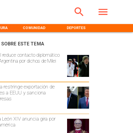
TURA
COMUNIDAD
DEPORTES
MEDIOAMBIENT
 SOBRE ESTE TEMA
il reduce contacto diplomático
Argentina por dichos de Milei
a restringe exportación de
es a EEUU y sanciona
resas
 León XIV anuncia gira por
américa