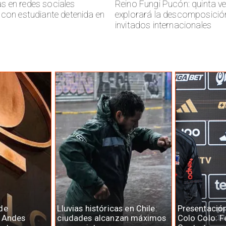
 en redes sociales
Reino Fungi Pucón: quinta v
 con estudiante detenida en
explorará la descomposició
invitados internacionales
de
Lluvias históricas en Chile:
Presentació
e Andes
ciudades alcanzan máximos
Colo Colo: F