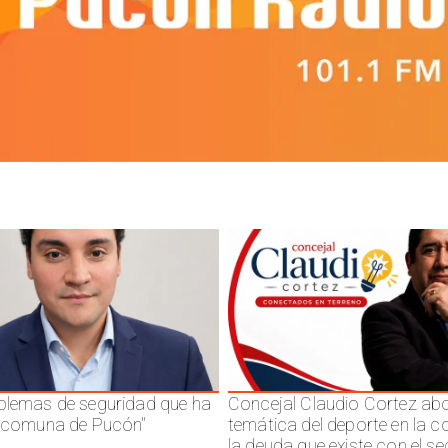
blemas de seguridad que ha
Concejal Claudio Cortez abo
a comuna de Pucón"
temática del deporte en la 
la deuda que existe con el se