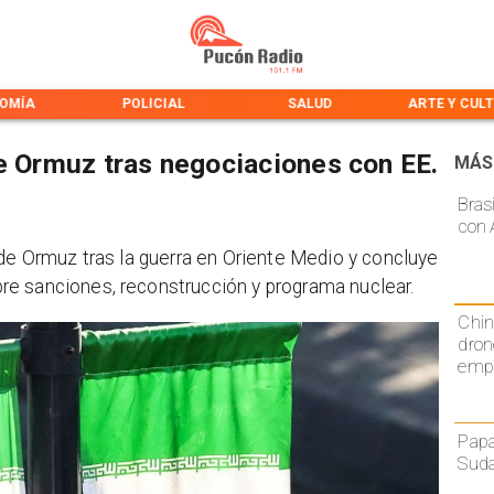
OMÍA
POLICIAL
SALUD
ARTE Y CUL
de Ormuz tras negociaciones con EE.
MÁS
Bras
con 
 de Ormuz tras la guerra en Oriente Medio y concluye
e sanciones, reconstrucción y programa nuclear.
Chin
dron
emp
Papa
Sud