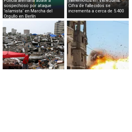
Policía alemana abate a
Terremotos en Venezuela:
sospechoso por ataque
Cifra de fallecidos se
'islamista' en Marcha del
incrementa a cerca de 5.400
Orgullo en Berlín
Presidenta de Venezuela
Crisis humanitaria en Gaza:
promete 4.000 viviendas para
más de 1.000 palestinos
damnificados por terremotos
muertos