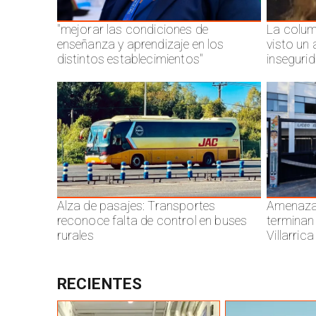
"mejorar las condiciones de
La colum
enseñanza y aprendizaje en los
visto un
distintos establecimientos"
inseguri
Alza de pasajes: Transportes
Amenazas
reconoce falta de control en buses
terminan
rurales
Villarrica
RECIENTES