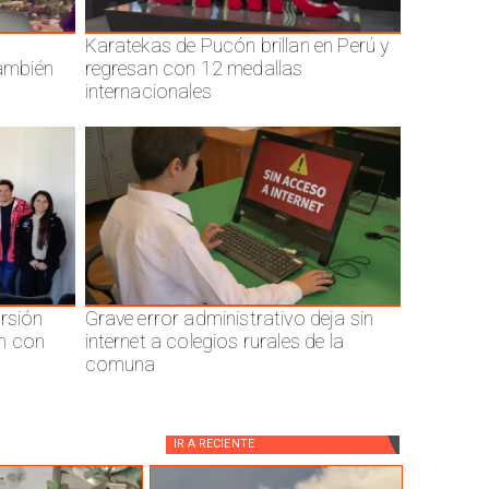
Karatekas de Pucón brillan en Perú y
también
regresan con 12 medallas
internacionales
ersión
Grave error administrativo deja sin
n con
internet a colegios rurales de la
comuna
IR A
RECIENTE