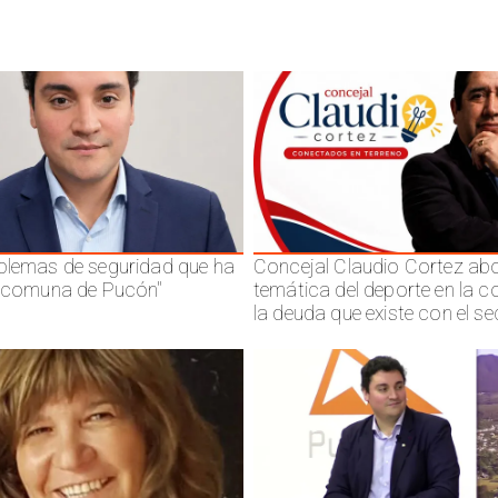
blemas de seguridad que ha
Concejal Claudio Cortez abo
a comuna de Pucón"
temática del deporte en la 
la deuda que existe con el se