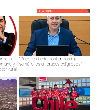
IR A
LOCAL
rda la
"Pucón debería contar con mas
comuna y
semáforos en cruces peligrosos"
ctor rural