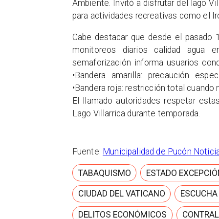
Ambiente. Invitó a disfrutar del lago V
para actividades recreativas como el I
Cabe destacar que desde el pasado 1
monitoreos diarios calidad agua e
semaforización informa usuarios cond
•Bandera amarilla: precaución espe
•Bandera roja: restricción total cuando
El llamado autoridades respetar esta
Lago Villarrica durante temporada.
Fuente:
Municipalidad de Pucón Notici
TABAQUISMO
ESTADO EXCEPCIÓ
CIUDAD DEL VATICANO
ESCUCHA
DELITOS ECONÓMICOS
CONTRAL