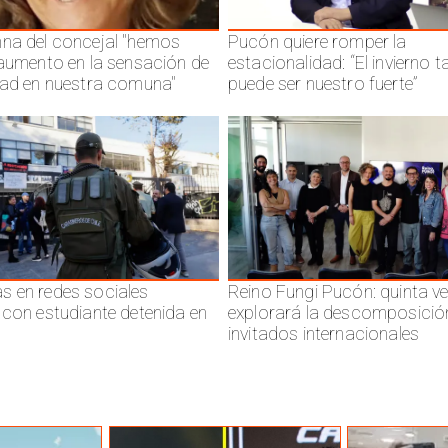
na del concejal "hemos
Pucón quiere romper la
 aumento en la sensación de
estacionalidad: “El invierno 
dad en nuestra comuna"
puede ser nuestro fuerte”
 en redes sociales
Reino Fungi Pucón: quinta v
 con estudiante detenida en
explorará la descomposició
invitados internacionales