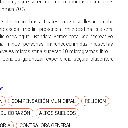
illarrica ya que se encuentra en óptimas condiciones
ronman 70.3.
3 diciembre hasta finales marzo se llevan a cabo
nfocados medir presencia microcistina sistema
iciones agua: •Bandera verde: apta uso recreativo.
cial niños personas inmunodeprimidas mascotas.
 niveles microsistina superan 10 microgramos litro.
s señales garantizar experiencia segura placentera
as
N
COMPENSACIÓN MUNICIPAL
RELIGIÓN
 SU CORAZÓN
ALTOS SUELDOS
ORIA
CONTRALORA GENERAL