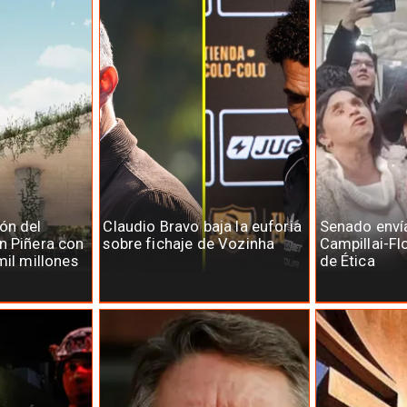
ón del
Claudio Bravo baja la euforia
Senado enví
n Piñera con
sobre fichaje de Vozinha
Campillai-Fl
mil millones
de Ética