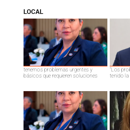
LOCAL
tenemos problemas urgentes y
"Los pro
básicos que requieren soluciones
tenido l