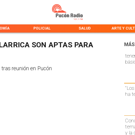
OMÍA
POLICIAL
SALUD
ARTE Y CUL
LLARRICA SON APTAS PARA
MÁS
tene
bási
 tras reunión en Pucón
"Los
ha t
Conc
temá
y la