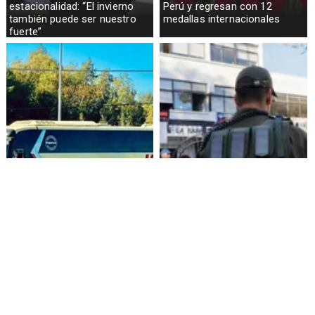
estacionalidad: “El invierno
Perú y regresan con 12
también puede ser nuestro
medallas internacionales
fuerte”
Alza de pasajes: Transportes
Amenazas en redes sociales
reconoce falta de control en
terminan con estudiante
buses rurales
detenida en Villarrica