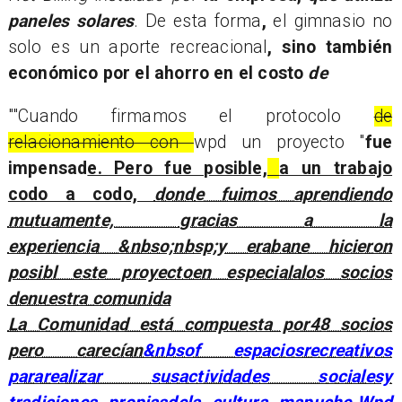
paneles solares
. De esta forma
,
el gimnasio no
solo es un aporte recreacional
, sino también
económico por el ahorro en el costo
de
"
Cuando firmamos el protocolo
de
relacionamiento con
wpd un proyecto
fue
impensad
e. Pero fue posible,
a un trabajo
codo a codo,
dond
e fuimos aprendiendo
mutuamente,
gracias a l
a
experiencia &nbso;nbsp;y e
raba
n
e hicieron
posibl este proyectoen especialalos socios
denuestra comunida
La Comunidad está compuesta por48 socios
pero carecían
&nbsof espaciosrecreativos
pararealizar susactividades socialesy