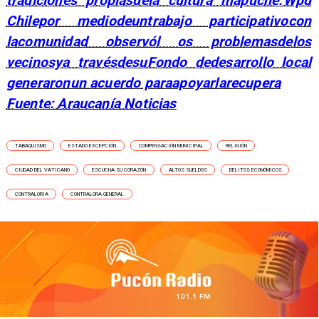
tradiciones propiasdela cultura mapuche.Wpd
Chilepor mediodeuntrabajo participativocon
lacomunidad observól os problemasdelos
vecinosya travésdesuFondo dedesarrollo local
generaronun acuerdo paraapoyarlarecupera
Fuente:
Araucanía Noticias
TABAQUISMO
ESTADO EXCEPCIÓN
COMPENSACIÓN MUNICIPAL
RELIGIÓN
CIUDAD DEL VATICANO
ESCUCHA SU CORAZÓN
ALTOS SUELDOS
DELITOS ECONÓMICOS
CONTRALORIA
CONTRALORA GENERAL