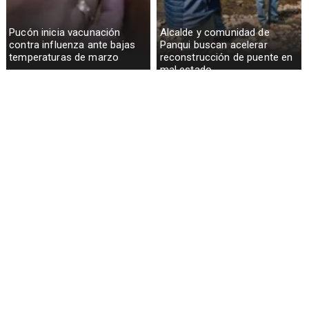
Pucón inicia vacunación
Alcalde y comunidad de
contra influenza ante bajas
Panqui buscan acelerar
temperaturas de marzo
reconstrucción de puente en
mal estado
Curarrehue suma nueva
Permisos de circulación
oficina del Hospital San
marcan inicio del año en
Francisco para acercar salud
Curarrehue con atención
a vecinos
presencial y online