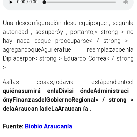
Una desconfiguración desu equipoque , segúnla
autoridad , sesuperóy , portanto,< strong > no
hay nada deque preocuparse< / strong > ,
agregandoqueAguilerafue reemplazadoenla
Dipladerpor< strong > Eduardo Correa< / strong
>
Asílas cosas,todavía estápendienteel
quiénasumirá enlaDivisi óndeAdministraci
ónyFinanzasdelGobiernoRegional< / strong >
delaAraucan íadeLaAraucan ía .
Fuente:
Biobio Araucanía