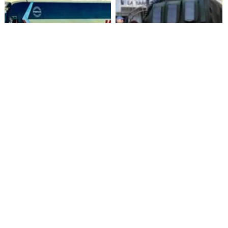
Alza de pasajes: Transportes
Amenazas en redes sociales
reconoce falta de control en
terminan con estudiante
buses rurales
detenida en Villarrica