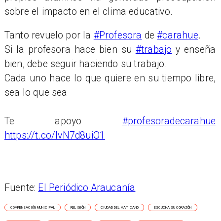
sobre el impacto en el clima educativo.
Tanto revuelo por la
#Profesora
de
#carahue
.
Si la profesora hace bien su
#trabajo
y enseña
bien, debe seguir haciendo su trabajo.
Cada uno hace lo que quiere en su tiempo libre,
sea lo que sea
Te apoyo
#profesoradecarahue
https://t.co/IvN7d8uiO1
Fuente:
El Periódico Araucanía
COMPENSACIÓN MUNICIPAL
RELIGIÓN
CIUDAD DEL VATICANO
ESCUCHA SU CORAZÓN