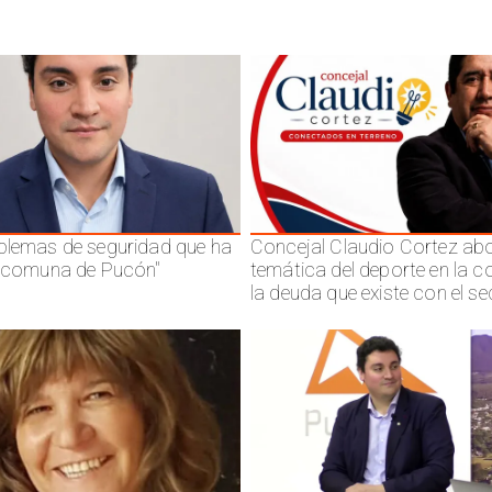
blemas de seguridad que ha
Concejal Claudio Cortez abo
a comuna de Pucón"
temática del deporte en la 
la deuda que existe con el se