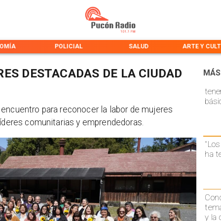
OMÍA
POLICIAL
SALUD
ARTE Y CUL
ES DESTACADAS DE LA CIUDAD
MÁS
tene
bási
 encuentro para reconocer la labor de mujeres
líderes comunitarias y emprendedoras.
"Los
ha t
Conc
temá
y la