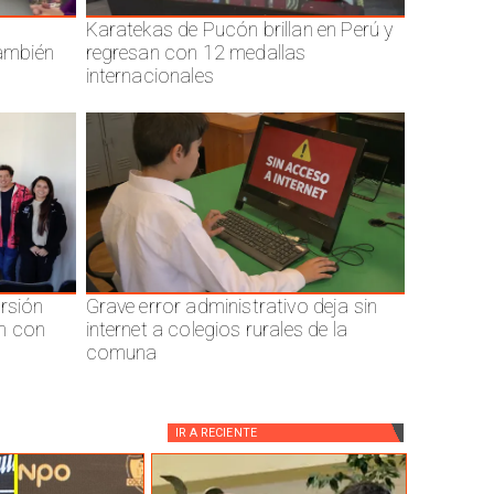
Karatekas de Pucón brillan en Perú y
también
regresan con 12 medallas
internacionales
ersión
Grave error administrativo deja sin
n con
internet a colegios rurales de la
comuna
IR A
RECIENTE