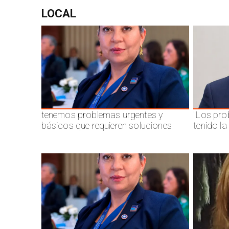
LOCAL
tenemos problemas urgentes y
"Los pro
básicos que requieren soluciones
tenido l