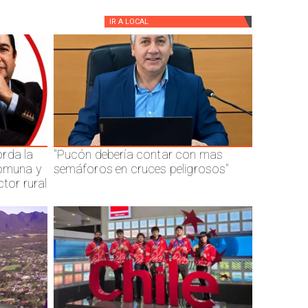
IR A
LOCAL
rda la
"Pucón debería contar con mas
comuna y
semáforos en cruces peligrosos"
ctor rural