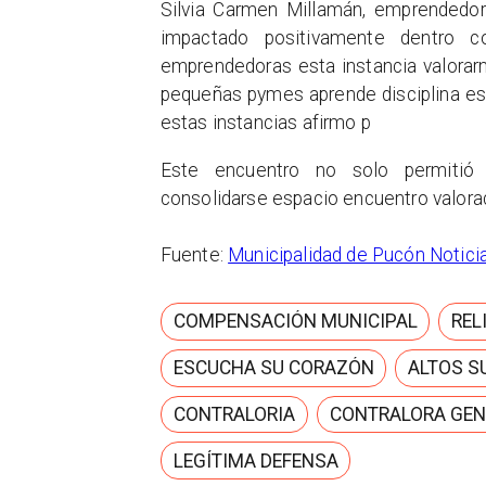
Silvia Carmen Millamán,
emprendedora
impactado positivamente dentro 
emprendedoras esta instancia valorar
pequeñas pymes aprende disciplina es
estas instancias afirmo
p
Este encuentro no solo permitió 
consolidarse espacio encuentro valora
Fuente:
Municipalidad de Pucón Notici
COMPENSACIÓN MUNICIPAL
REL
ESCUCHA SU CORAZÓN
ALTOS S
CONTRALORIA
CONTRALORA GEN
LEGÍTIMA DEFENSA