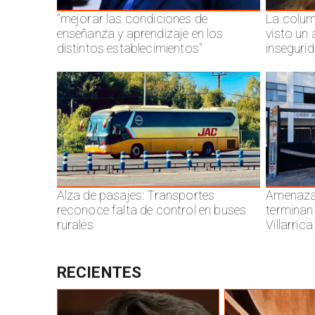
"mejorar las condiciones de
La colum
enseñanza y aprendizaje en los
visto un
distintos establecimientos"
inseguri
Alza de pasajes: Transportes
Amenazas
reconoce falta de control en buses
terminan
rurales
Villarrica
RECIENTES