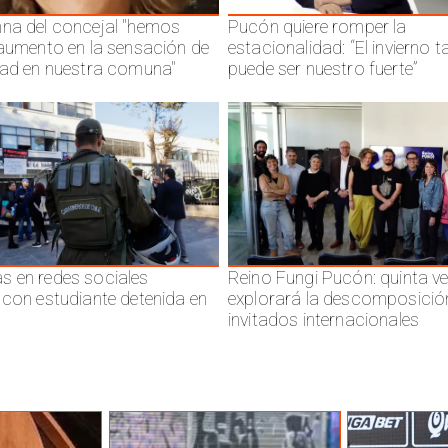
na del concejal "hemos
Pucón quiere romper la
 aumento en la sensación de
estacionalidad: “El invierno 
dad en nuestra comuna"
puede ser nuestro fuerte”
 en redes sociales
Reino Fungi Pucón: quinta v
 con estudiante detenida en
explorará la descomposició
invitados internacionales