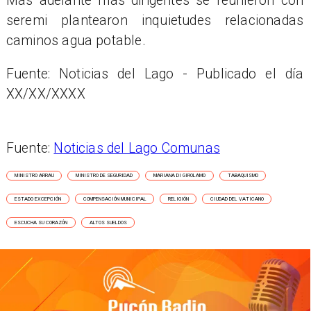
Más adelante más dirigentes se reunieron con
seremi plantearon inquietudes relacionadas
caminos agua potable.
Fuente: Noticias del Lago - Publicado el día
XX/XX/XXXX
Fuente:
Noticias del Lago Comunas
MINISTRO ARRAU
MINISTRO DE SEGURIDAD
MARIANA DI GIROLAMO
TABAQUISMO
ESTADO EXCEPCIÓN
COMPENSACIÓN MUNICIPAL
RELIGIÓN
CIUDAD DEL VATICANO
ESCUCHA SU CORAZÓN
ALTOS SUELDOS