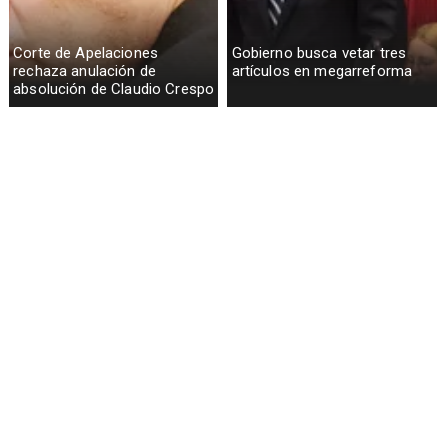
Corte de Apelaciones
Gobierno busca vetar tres
rechaza anulación de
artículos en megarreforma
absolución de Claudio Crespo
Sueldos millonarios en
Alvarado descarta reintegro
superintendencias: 46
de exsubsecretario de
funcionarios ganan igual o
Hacienda y anuncia nuevo
más que presidente Kast
titular